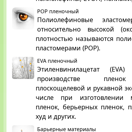
POP пленочный
Полиолефиновые эластом
относительно высокой (око
плотностью называются пол
пластомерами (POP).
EVA пленочный
Этиленвинилацетат (EVA) 
производстве плено
плоскощелевой и рукавной экс
числе при изготовлении 
пленок, берьерных пленок, п
худ и других.
Барьерные материалы