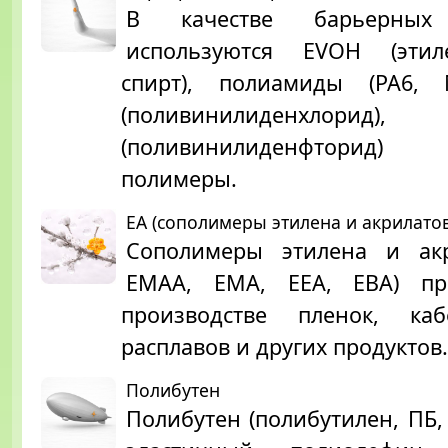
В качестве барьерных 
используются EVOH (этил
спирт), полиамиды (PA6,
(поливинилиденхлор
(поливинилиденфторид
полимеры.
EA (сополимеры этилена и акрилатов
Сополимеры этилена и акр
ЕМАА, ЕМА, ЕЕА, ЕВА) пр
производстве пленок, каб
расплавов и других продуктов.
Полибутен
Полибутен (полибутилен, ПБ,