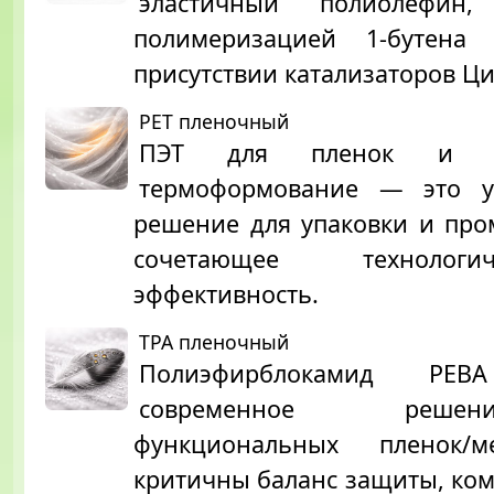
эластичный полиолефин,
полимеризацией 1-бутена 
присутствии катализаторов Ци
PET пленочный
ПЭТ для пленок и л
термоформование — это у
решение для упаковки и пр
сочетающее технолог
эффективность.
TPA пленочный
Полиэфирблокамид P
современное реш
функциональных пленок/м
критичны баланс защиты, ком