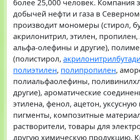
более 25,000 человек. Компания 
добычей нефти и газа в Северном
производит мономеры (стирол, бу
акрилонитрил, этилен, пропилен
альфа-олефины и другие), полим
(полистирол,
акрилонитрилбутад
полиэтилен
,
полипропилен
, амо
полиальфаолефины, поливинилхл
другие), ароматические соединен
этилена, фенол, ацетон, уксусную 
пигменты, композитные материа
растворители, товары для электр
другую химическую продукцию. К