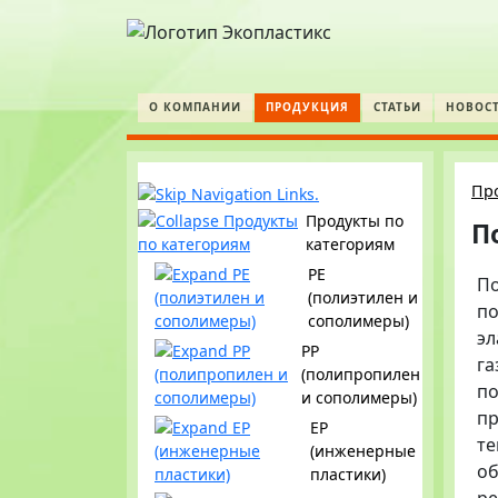
О КОМПАНИИ
ПРОДУКЦИЯ
СТАТЬИ
НОВОС
Пр
Продукты по
П
категориям
PE
По
(полиэтилен и
по
сополимеры)
эл
PP
га
(полипропилен
по
и сополимеры)
пр
EP
те
(инженерные
об
пластики)