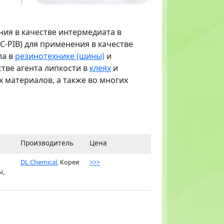
ия в качестве интермедиата в
C-PIB) для применения в качестве
ла в
резинотехнике (шины)
и
стве агента липкости в
клеях
и
х материалов, а также во многих
Производитель
Цена
DL Chemical
, Корея
>>>
ы,