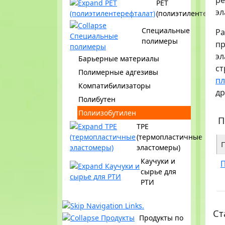
ре
PET
эл
(полиэтилентерефт
Специальные
Ра
полимеры
пр
эл
Барьерные материалы
ст
Полимерные адгезивы
пл
Компатибилизаторы
др
Полибутен
Полиизобутилен
П
TPE
(термопластичные
эластомеры)
Каучуки и
П
сырье для
РТИ
Ст
Продукты по