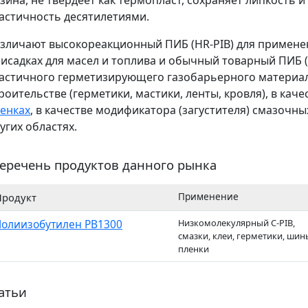
зина, не твердеет как термопласт, сохраняет липкость и
астичность десятилетиями.
алат)
зличают высокореакционный ПИБ (HR-PIB) для применен
исадках для масел и топлива и обычный товарный ПИБ (
астичного герметизирующего газобарьерного материа
роительстве (герметики, мастики, ленты, кровля), в каче
енках
, в качестве модификатора (загустителя) смазочны
угих областях.
еречень продуктов данного рынка
Применение
Продукт
олиизобутилен PB1300
Низкомолекулярный C-PIB,
смазки, клеи, герметики, шин
пленки
атьи