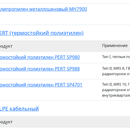
липропилен металлоценовый MH7900
ERT (термостойкий полиэтилен)
Применение
одукт
рмостойкий полиэтилен PERT SP980
Тип I, теплые 
рмостойкий полиэтилен PERT SP988
Тип II, MRS 8, Г
радиаторное о
рмостойкий полиэтилен PERT SP4701
Тип II, MRS 10, 
радиаторное о
внутриквартал
LPE кабельный
одукт