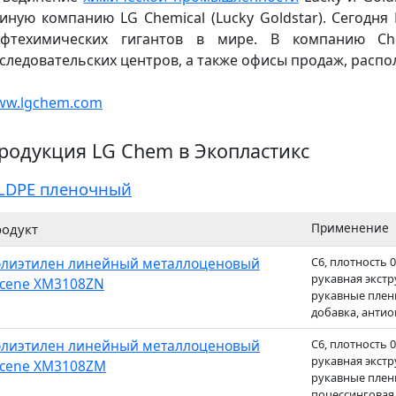
иную компанию LG Chemical (Lucky Goldstar). Сегодн
ефтехимических гигантов в мире. В компанию Ch
следовательских центров, а также офисы продаж, расп
ww.lgchem.com
родукция LG Chem в Экопластикс
LDPE пленочный
Применение
одукт
лиэтилен линейный металлоценовый
C6, плотность 0,
рукавная экстр
cene XM3108ZN
рукавные плен
добавка, антио
лиэтилен линейный металлоценовый
C6, плотность 0,
рукавная экстр
cene XM3108ZM
рукавные пленк
поцессинговая