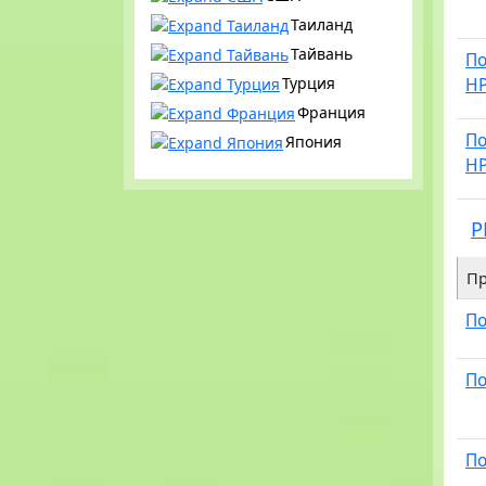
Таиланд
Тайвань
По
H
Турция
Франция
По
Япония
H
P
Пр
По
По
По