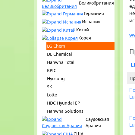
Великобритания
ед
н
Германия
ис
Испания
Китай
w
Корея
LG Chem
П
DL Chemical
Hanwha Total
L
KPIC
Пр
Hyosung
SK
По
Lotte
Lu
HDC Hyundai EP
Hanwha Solutions
По
Саудовская
Lu
Аравия
США