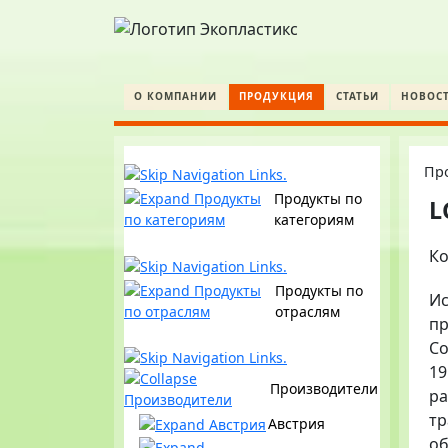
О КОМПАНИИ
ПРОДУКЦИЯ
СТАТЬИ
НОВОС
Пр
Продукты по
L
категориям
К
Продукты по
И
отраслям
пр
Co
1
Производители
ра
тр
Австрия
о