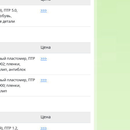
, ПТР 5.0,
>>>
 обувь,
 детали
Цена
вый пластомер, ПТР
>>>
902; пленки,
слип, антиблок
вый пластомер, ПТР
>>>
900; пленки,
слип
Цена
, ПТР 1.2,
>>>