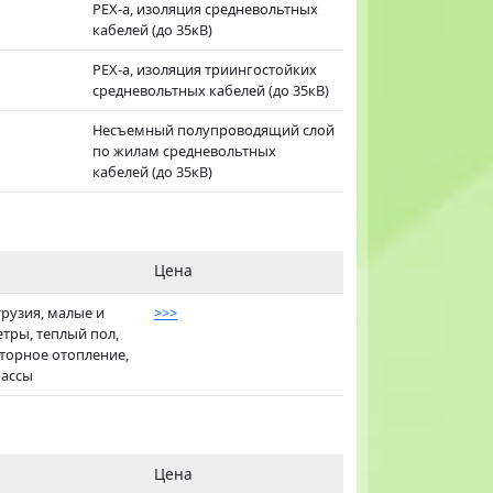
PEX-a, изоляция средневольтных
кабелей (до 35кВ)
PEX-a, изоляция триингостойких
средневольтных кабелей (до 35кВ)
Несъемный полупроводящий слой
по жилам средневольтных
кабелей (до 35кВ)
Цена
трузия, малые и
>>>
тры, теплый пол,
аторное отопление,
рассы
Цена