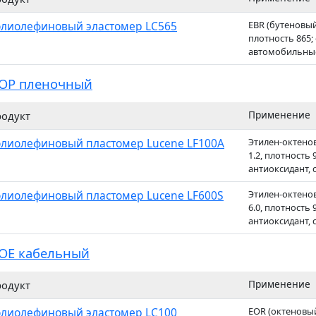
лиолефиновый эластомер LC565
EBR (бутеновый)
плотность 865;
автомобильные
OP пленочный
Применение
одукт
лиолефиновый пластомер Lucene LF100A
Этилен-октено
1.2, плотность 
антиоксидант, 
лиолефиновый пластомер Lucene LF600S
Этилен-октено
6.0, плотность 
антиоксидант, 
OE кабельный
Применение
одукт
лиолефиновый эластомер LC100
EOR (октеновый)