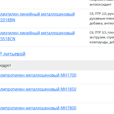
антиоксидант
лиэтилен линейный металлоценовый
C6, ПТР 2,0, ру
рукавные плен
P2018BN
добавка, антио
лиэтилен линейный металлоценовый
C6, ПТР 3,5, п
экструзия, стр
P3518CN
компаунды, до
P литьевой
одукт
липропилен металлоценовый MH1700
липропилен металлоценовый MH1850
липропилен металлоценовый MH7800