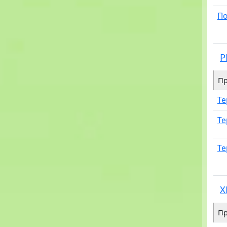
По
P
Пр
Те
Те
Те
X
Пр