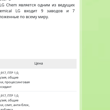
я LG Chem является одним из ведущих
emical LG входит 9 заводов и 7
оложенные по всему миру.
Цена
917, ПТР 1,0,
узия, общие
ки, процессинговая
ксидант
917, ПТР 1,0,
узия, общие
и, слип, анти-блок,
 добавка,