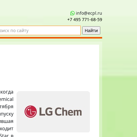
info@ecpl.ru
+7 495 771‑68-59
когда
mical
тября
уску
ившая
ходит
Star в