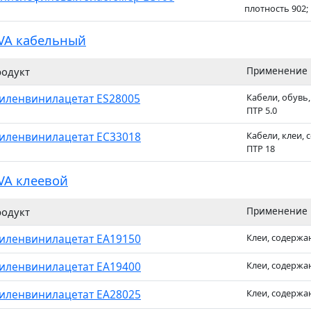
плотность 902;
VA кабельный
Применение
одукт
иленвинилацетат ES28005
Кабели, обувь
ПТР 5.0
иленвинилацетат EC33018
Кабели, клеи, 
ПТР 18
VA клеевой
Применение
одукт
иленвинилацетат EA19150
Клеи, содержан
иленвинилацетат EA19400
Клеи, содержан
иленвинилацетат EA28025
Клеи, содержан