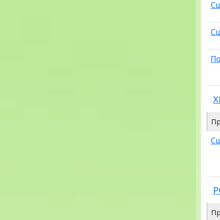
Сш
Сш
По
X
Пр
Сш
P
Пр