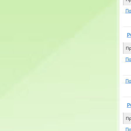
По
P
Пр
По
По
P
Пр
По