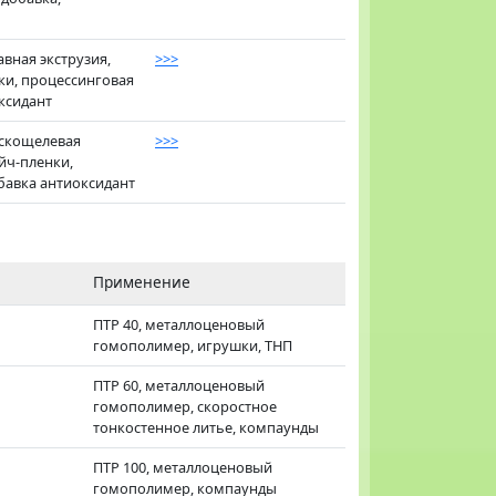
кавная экструзия,
>>>
ки, процессинговая
ксидант
лоскощелевая
>>>
ейч-пленки,
бавка антиоксидант
Применение
ПТР 40, металлоценовый
гомополимер, игрушки, ТНП
ПТР 60, металлоценовый
гомополимер, скоростное
тонкостенное литье, компаунды
ПТР 100, металлоценовый
гомополимер, компаунды