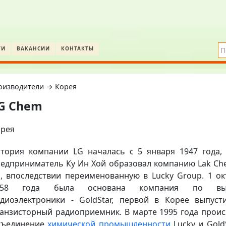
ТИ
ВАКАНСИИ
КОНТАКТЫ
оизводители → Корея
G Chem
орея
стория компании
LG началась с 5 января 1947 года, 
едприниматель Ку Ин Хой образовал компанию Lak Che
, впоследствии переименованную в Lucky Group. 1 ок
958 года была основана компания по вып
диоэлектроники - GoldStar, первой в Корее выпуст
анзисторный радиоприемник. В марте 1995 года проис
бъединение
химической промышленности
Lucky и Gold