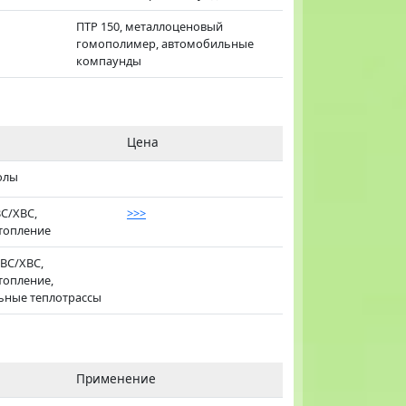
ПТР 150, металлоценовый
гомополимер, автомобильные
компаунды
Цена
полы
ВС/ХВС,
>>>
топление
ГВС/ХВС,
топление,
ьные теплотрассы
Применение