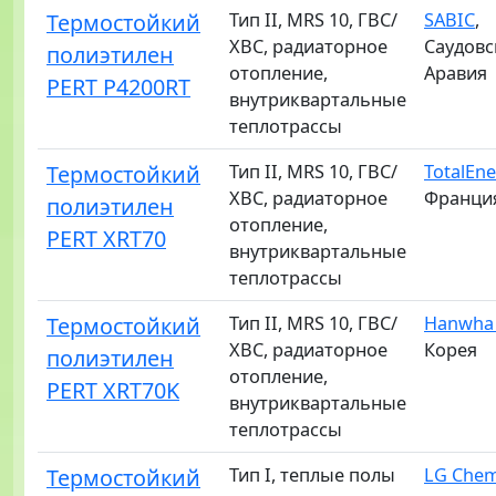
Термостойкий
Тип II, MRS 10, ГВС/
SABIC
,
ХВС, радиаторное
Саудовс
полиэтилен
отопление,
Аравия
PERT P4200RT
внутриквартальные
теплотрассы
Термостойкий
Тип II, MRS 10, ГВС/
TotalEne
ХВС, радиаторное
Франци
полиэтилен
отопление,
PERT XRT70
внутриквартальные
теплотрассы
Термостойкий
Тип II, MRS 10, ГВС/
Hanwha 
ХВС, радиаторное
Корея
полиэтилен
отопление,
PERT XRT70K
внутриквартальные
теплотрассы
Термостойкий
Тип I, теплые полы
LG Che