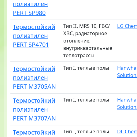
полиэтилен
PERT SP980
Термостойкий
Тип II, MRS 10, ГВС/
LG Che
ХВС, радиаторное
полиэтилен
отопление,
PERT SP4701
внутриквартальные
теплотрассы
Термостойкий
Тип I, теплые полы
Hanwha
Solution
полиэтилен
PERT M3705AN
Термостойкий
Тип I, теплые полы
Hanwha
Solution
полиэтилен
PERT M3707AN
Термостойкий
Тип I, теплые полы
DL Chem