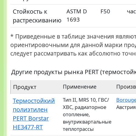
Стойкость к
ASTM D
F50
ча
1693
растрескиванию
* Приведенные в таблице значения являю
ориентировочными для данной марки прод
следует рассматривать как абсолютно точн
Другие продукты рынка PERT (термостой
Продукт
Применение
Произв
Термостойкий
Тип II, MRS 10, ГВС/
Boroug
ХВС, радиаторное
Австрия
полиэтилен
отопление,
PERT Borstar
внутриквартальные
HE3477-RT
теплотрассы