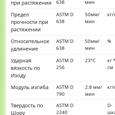
638
мин
при растяжении
Предел
ASTM D
50мм/
кг/
638
мин
прочности при
растяжении
Относительное
ASTM D
50мм/
%
638
мин
удлинение
Ударная
ASTM D
23°C
кг 
256
см
вязкость по
Изоду
Модуль изгиба
ASTM D
2.8 мм/
кг/
790
мин
Твердость по
ASTM D
D-
2240
шк
Шору