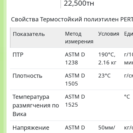
22,500тн
Свойства Термостойкий полиэтилен PERT
Показатель
Метод
Условия
Ед
измерения
ПТР
ASTM D
190°C,
г/1
1238
2.16 кг
ми
Плотность
ASTM D
23°C
г/с
1505
Температура
ASTM D
°С
1525
размягчения по
Вика
Напряжение
ASTM D
50мм/
кг/