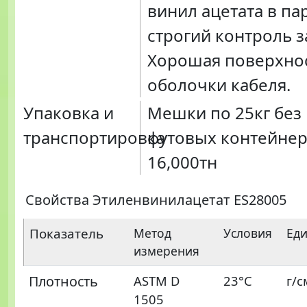
винил ацетата в па
строгий контроль з
Хорошая поверхно
оболочки кабеля.
Упаковка и
Мешки по 25кг без 
транспортировка
футовых контейнер
16,000тн
Свойства Этиленвинилацетат ES28005
Показатель
Метод
Условия
Ед
измерения
Плотность
ASTM D
23°C
г/с
1505