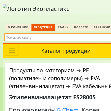
О КОМПАНИИ
ПРОДУКЦИЯ
СТАТЬИ
НОВОСТИ
ВАКАНСИИ
Каталог продукции
Продукты по категориям
→
PE
(полиэтилен и сополимеры)
→
EVA
(этиленвинилацетат)
→
EVA кабельны
Этиленвинилацетат ES28005
Производитель
LG Chem
, Корея