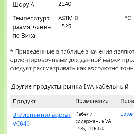
2240
Шору А
Температура
ASTM D
°С
1525
размягчения
по Вика
* Приведенные в таблице значения являю
ориентировочными для данной марки прод
следует рассматривать как абсолютно точн
Другие продукты рынка EVA кабельный
Продукт
Применение
Прои
Этиленвинилацетат
Кабели,
Lotte
содержание VA
VC640
15%, ПТР 6.0