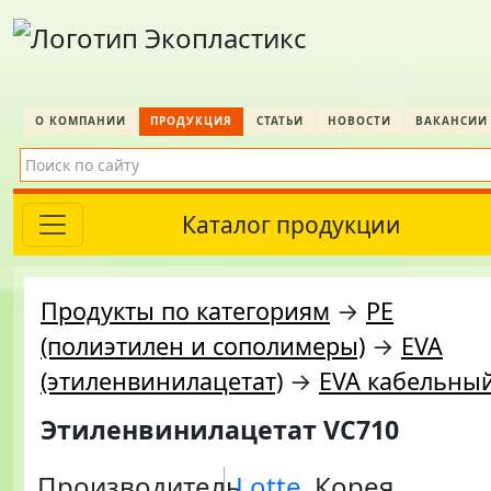
О КОМПАНИИ
ПРОДУКЦИЯ
СТАТЬИ
НОВОСТИ
ВАКАНСИИ
Каталог продукции
Продукты по категориям
→
PE
(полиэтилен и сополимеры)
→
EVA
(этиленвинилацетат)
→
EVA кабельны
Этиленвинилацетат VC710
Производитель
Lotte
, Корея