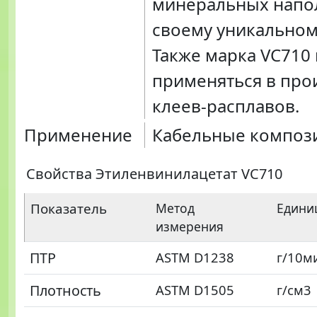
минеральных напо
своему уникальному
Также марка VC710
применяться в про
клеев-расплавов.
Применение
Кабельные композ
Свойства Этиленвинилацетат VC710
Показатель
Метод
Едини
измерения
ПТР
ASTM D1238
г/10м
Плотность
ASTM D1505
г/см3