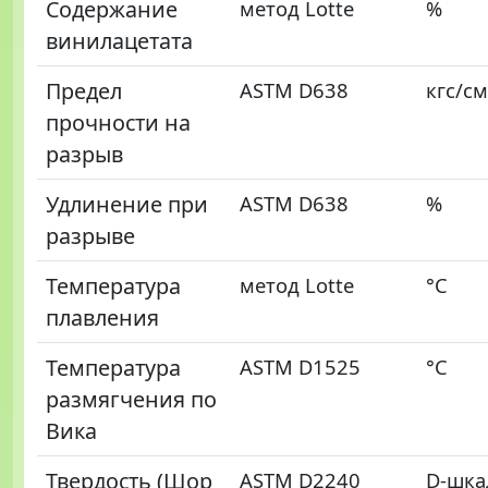
Содержание
метод Lotte
%
винилацетата
Предел
ASTM D638
кгс/с
прочности на
разрыв
Удлинение при
ASTM D638
%
разрыве
Температура
метод Lotte
°C
плавления
Температура
ASTM D1525
°C
размягчения по
Вика
Твердость (Шор
ASTM D2240
D-шка