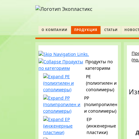
О КОМПАНИИ
ПРОДУКЦИЯ
СТАТЬИ
НОВОС
Пр
(п
Продукты по
категориям
PE
(полиэтилен и
сополимеры)
Из
PP
(полипропилен
и сополимеры)
EP
(инженерные
Д
пластики)