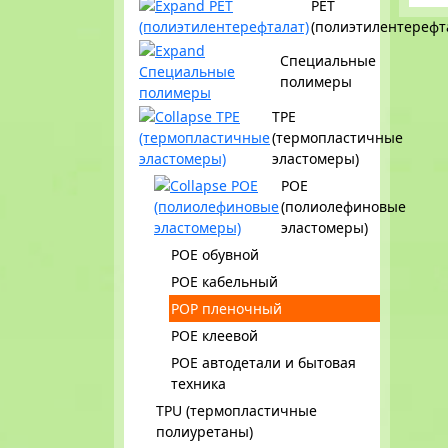
PET
(полиэтилентерефт
Специальные
полимеры
TPE
(термопластичные
эластомеры)
POE
(полиолефиновые
эластомеры)
POE обувной
POE кабельный
POP пленочный
POE клеевой
POE автодетали и бытовая
техника
TPU (термопластичные
полиуретаны)