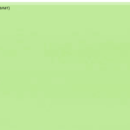
алат)