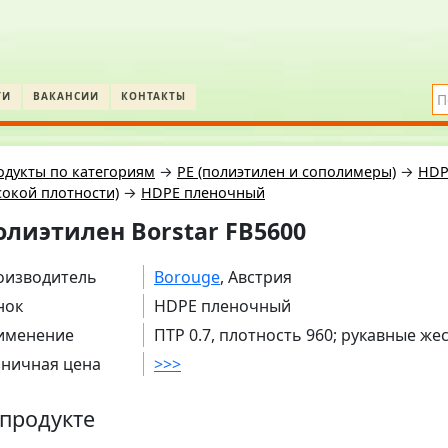
ТИ
ВАКАНСИИ
КОНТАКТЫ
одукты по категориям
→
PE (полиэтилен и сополимеры)
→
HDP
окой плотности)
→
HDPE пленочный
олиэтилен Borstar FB5600
оизводитель
Borouge
, Австрия
нок
HDPE пленочный
именение
ПТР 0.7, плотность 960; рукавные же
зничная цена
>>>
продукте