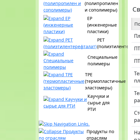
(полипропилен
Св
и сополимеры)
EP
По
(инженерные
пластики)
Пл
PET
(полиэтилентерефт
П
Специальные
П
полимеры
Те
TPE
пл
(термопластичные
эластомеры)
Те
Каучуки и
ра
сырье для
РТИ
Ст
ра
Продукты по
Н
отраслям
ра