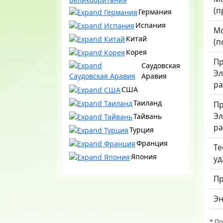
(п
Германия
Испания
Мо
Китай
(п
Корея
Пр
Саудовская
Эл
Аравия
ра
США
Таиланд
Пр
Эл
Тайвань
ра
Турция
Франция
Те
Япония
уд
Пр
Эн
* П