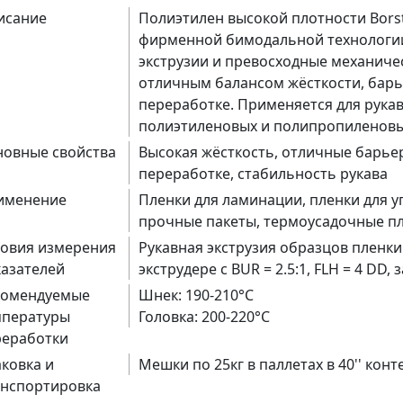
исание
Полиэтилен высокой плотности Bors
фирменной бимодальной технологии 
экструзии и превосходные механиче
отличным балансом жёсткости, барье
переработке. Применяется для рука
полиэтиленовых и полипропиленовы
новные свойства
Высокая жёсткость, отличные барьер
переработке, стабильность рукава
именение
Пленки для ламинации, пленки для у
прочные пакеты, термоусадочные пл
ловия измерения
Рукавная экструзия образцов пленк
азателей
экструдере с BUR = 2.5:1, FLH = 4 DD, 
комендуемые
Шнек: 190-210°C
мпературы
Головка: 200-220°C
реработки
ковка и
Мешки по 25кг в паллетах в 40'' конт
анспортировка