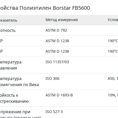
ойства Полиэтилен Borstar FB5600
Метод измерения
Усло
казатель
отность
ASTM D 792
алат)
ТР
ASTM D 1238
190°C
ТР
ASTM D 1238
190°C
мпература
ISO 11357/03
авления
мпература
ISO 306
A50, 
змягчения по Вика
ойкость к
ASTM D 1693-B
10%, 
стрескиванию
апряжение при
ISO 527-3
зрыве (продольное)