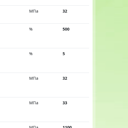
МПа
32
%
500
%
5
МПа
32
МПа
33
МПа
1100