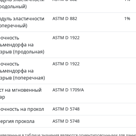
родольный)
дуль эластичности
ASTM D 882
1%
оперечный)
очность
ASTM D 1922
ьмендорфа на
зрыв (продольная)
очность
ASTM D 1922
ьмендорфа на
зрыв (поперечная)
ст на мгновенный
ASTM D 1709/A
ар
очность на прокол
ASTM D 5748
ергия прокола
ASTM D 5748
риведенные в таблице значения являются ориентировочными для данно