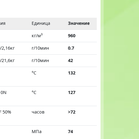
вия
Единица
Значение
кг/м³
960
/2,16кг
г/10мин
0.7
/21,6кг
г/10мин
42
°C
132
10N
°C
127
F 50%
часов
>72
МПа
74