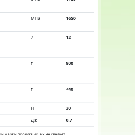
МПа
1650
7
12
г
800
г
<40
Н
30
Дж
0.7
й марки продукции, их не следует