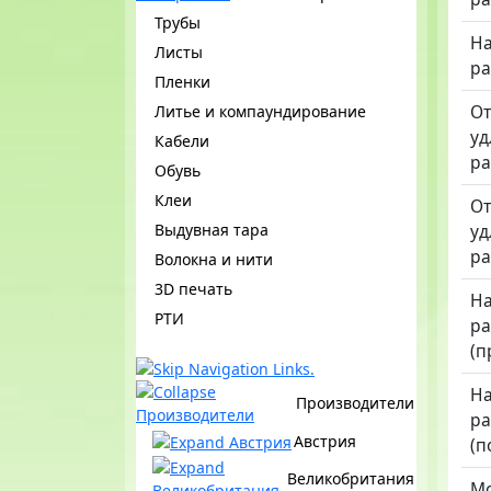
Трубы
Н
Листы
ра
Пленки
От
Литье и компаундирование
уд
Кабели
ра
Обувь
Клеи
От
Выдувная тара
уд
ра
Волокна и нити
3D печать
Н
РТИ
ра
(п
Н
Производители
ра
Австрия
(п
Великобритания
Мо