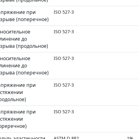
апряжение при
ISO 527-3
зрыве (поперечное)
носительное
ISO 527-3
линение до
зрыва (продольное)
носительное
ISO 527-3
линение до
зрыва (поперечное)
апряжение при
ISO 527-3
стяжении
родольное)
апряжение при
ISO 527-3
стяжении
ореречное)
дуль эластичности
ASTM D 882
1%