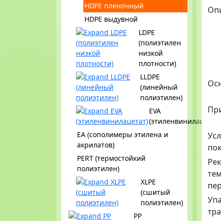
HDPE пленочный
Оп
HDPE выдувной
LDPE
(полиэтилен
низкой
плотности)
LLDPE
Ос
(линейный
полиэтилен)
Пр
EVA
(этиленвинилацетат)
EA (сополимеры этилена и
Ус
акрилатов)
пок
PERT (термостойкий
Ре
полиэтилен)
те
XLPE
пе
(сшитый
Упа
полиэтилен)
тр
PP