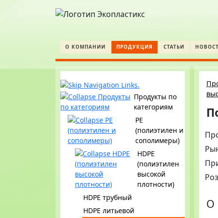
О КОМПАНИИ
ПРОДУКЦИЯ
СТАТЬИ
НОВОС
Пр
выс
Продукты по
категориям
П
PE
(полиэтилен и
Пр
сополимеры)
Ры
HDPE
Пр
(полиэтилен
высокой
Ро
плотности)
HDPE трубный
О 
HDPE литьевой