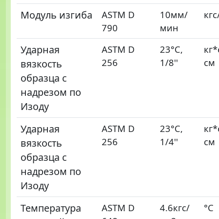
Модуль изгиба
ASTM D
10мм/
кгс
790
мин
Ударная
ASTM D
23°C,
кг*
256
1/8''
см
вязкость
образца с
надрезом по
Изоду
Ударная
ASTM D
23°C,
кг*
256
1/4''
см
вязкость
образца с
надрезом по
Изоду
Температура
ASTM D
4.6кгс/
°C