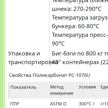
шнека: 270-290°C
Температура загру
бункера: 60-80°C
Температура пресс
90°C
Упаковка и
Биг-бэги по 800 кг 
транспортировка
40'' контейнерах (22
Свойства Поликарбонат PC-1070U
Показатель
Метод
Условия
Ед
измерения
ПТР
ASTM D
300°C /
г/