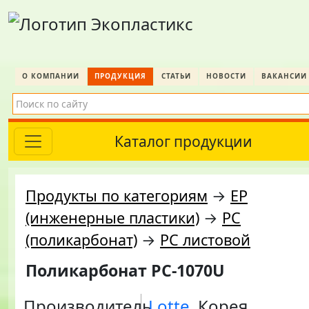
О КОМПАНИИ
ПРОДУКЦИЯ
СТАТЬИ
НОВОСТИ
ВАКАНСИИ
Каталог продукции
Продукты по категориям
→
EP
(инженерные пластики)
→
PC
(поликарбонат)
→
PC листовой
Поликарбонат PC-1070U
Производитель
Lotte
, Корея