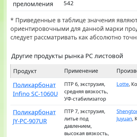
542
преломления
* Приведенные в таблице значения являю
ориентировочными для данной марки прод
следует рассматривать как абсолютно точн
Другие продукты рынка PC листовой
Продукт
Применение
Произв
Поликарбонат
ПТР 6, экструзия,
Lotte
, К
средняя вязкость,
Infino SC-1060U
УФ-стабилизатор
Поликарбонат
ПТР 7, экструзия,
Shengto
литье под
Juyuan
, 
JY-PC-907UR
давлением,
высокая вязкость,