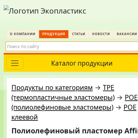
О КОМПАНИИ
ПРОДУКЦИЯ
СТАТЬИ
НОВОСТИ
ВАКАНСИИ
Каталог продукции
Продукты по категориям
→
TPE
(термопластичные эластомеры)
→
POE
(полиолефиновые эластомеры)
→
POE
клеевой
Полиолефиновый пластомер Affin