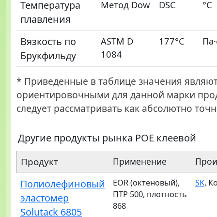
Температура
Метод Dow
DSC
°С
плавления
Вязкость по
ASTM D
177°С
Па·
1084
Брукфильду
* Приведенные в таблице значения являю
ориентировочными для данной марки прод
следует рассматривать как абсолютно точн
Другие продукты рынка POE клеевой
Продукт
Применение
Прои
Полиолефиновый
EOR (октеновый),
SK
, К
ПТР 500, плотность
эластомер
868
Solutack 6805