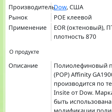
Производитель
Dow
, США
Рынок
POE клеевой
Применение
EOR (октеновый), П
плотность 870
О продукте
Описание
Полиолефиновый п
(POP) Affinity GA190
производится по т
Insite от Dow. Мар
быть использована
модификации пол