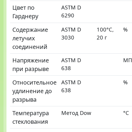
Цвет по
ASTM D
6290
Гарднеру
Содержание
ASTM D
100°С,
%
3030
20 г
летучих
соединений
Напряжение
ASTM D
МП
638
при разрыве
Относительное
ASTM D
%
638
удлинение до
разрыва
Температура
Метод Dow
°С
стеклования