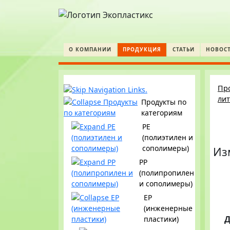
О КОМПАНИИ
ПРОДУКЦИЯ
СТАТЬИ
НОВОС
Пр
ли
Продукты по
категориям
PE
(полиэтилен и
сополимеры)
Из
PP
(полипропилен
и сополимеры)
EP
(инженерные
Д
пластики)