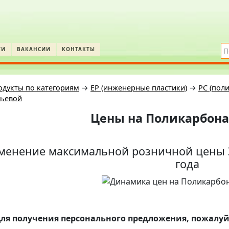
ТИ
ВАКАНСИИ
КОНТАКТЫ
одукты по категориям
→
EP (инженерные пластики)
→
PC (пол
тьевой
Цены на
Поликарбонат
менение максимальной розничной цены Э
года
ля получения персонального предложения, пожалуй