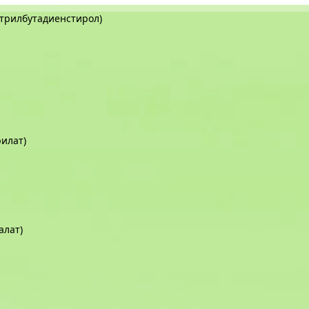
трилбутадиенстирол)
илат)
алат)