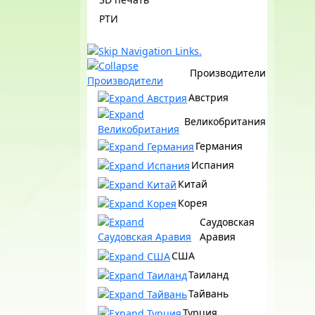
РТИ
Производители
Австрия
Великобритания
Германия
Испания
Китай
Корея
Саудовская
Аравия
США
Таиланд
Тайвань
Турция