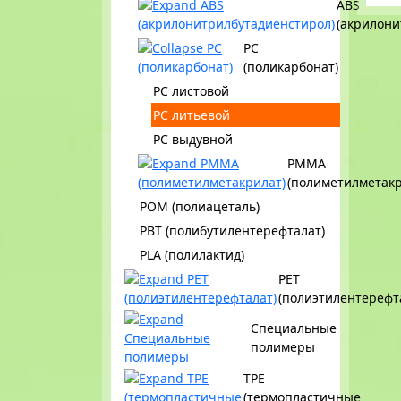
ABS
(акрилони
PC
(поликарбонат)
PC листовой
PC литьевой
PC выдувной
PMMA
(полиметилметакр
POM (полиацеталь)
PBT (полибутилентерефталат)
PLA (полилактид)
PET
(полиэтилентерефт
Специальные
полимеры
TPE
(термопластичные