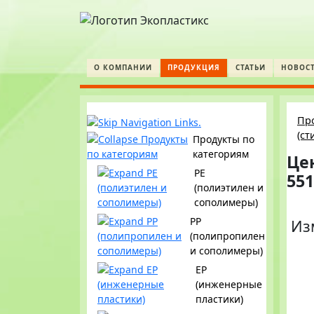
О КОМПАНИИ
ПРОДУКЦИЯ
СТАТЬИ
НОВОС
Пр
(с
Продукты по
категориям
Це
PE
551
(полиэтилен и
сополимеры)
PP
Из
(полипропилен
и сополимеры)
EP
(инженерные
пластики)