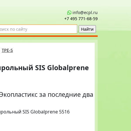
info@ecpl.ru
+7 495 771‑68-59
→
TPE-S
рольный SIS Globalprene
копластикс за последние два