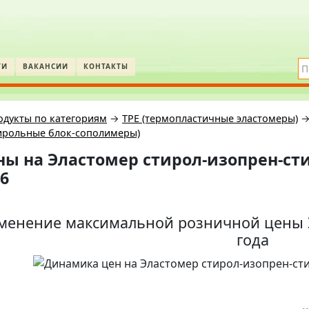
ТИ
ВАКАНСИИ
КОНТАКТЫ
одукты по категориям
→
TPE (термопластичные эластомеры)
тирольные блок-сополимеры)
ны на
Эластомер стирол-изопрен-сти
6
менение максимальной розничной цены Э
года