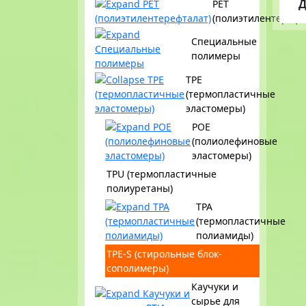
Д
PET
(полиэтилентерефт
Специальные
полимеры
TPE
(термопластичные
эластомеры)
POE
(полиолефиновые
эластомеры)
TPU (термопластичные
полиуретаны)
ТРА
(термопластичные
полиамиды)
TPE-S (стирольные блок-
сополимеры)
Каучуки и
сырье для