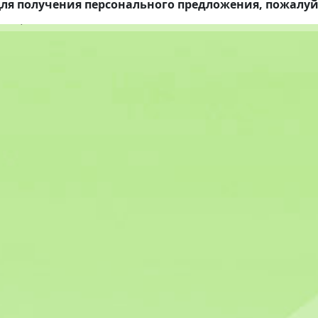
ля получения персонального предложения, пожалуй
алат)