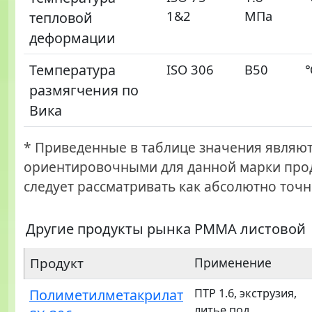
1&2
МПа
тепловой
деформации
Температура
ISO 306
B50
размягчения по
Вика
* Приведенные в таблице значения являю
ориентировочными для данной марки прод
следует рассматривать как абсолютно точн
Другие продукты рынка PMMA листовой
Продукт
Применение
Полиметилметакрилат
ПТР 1.6, экструзия,
литье под