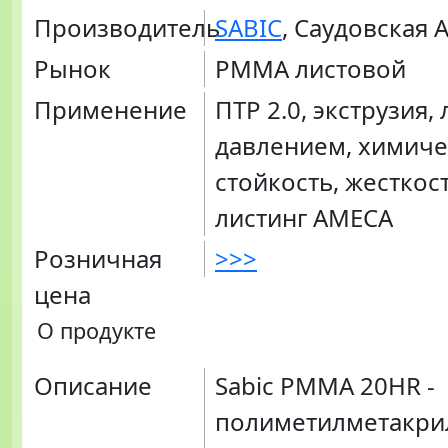
Производитель
SABIC
, Саудовская 
Рынок
PMMA листовой
Применение
ПТР 2.0, экструзия,
давлением, химиче
стойкость, жесткост
листинг AMECA
Розничная
>>>
цена
О продукте
Описание
Sabic PMMA 20HR -
полиметилметакри