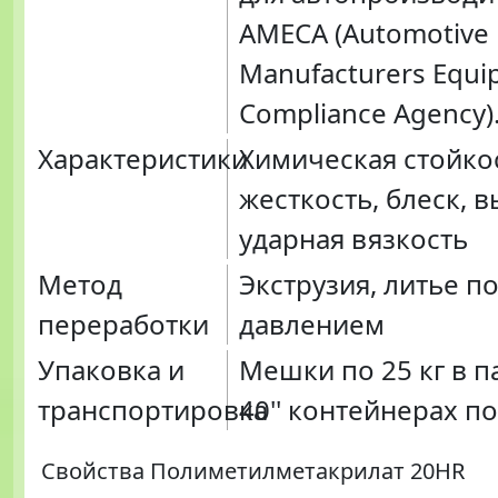
AMECA (Automotive
Manufacturers Equ
Compliance Agency)
Характеристики
Химическая стойко
жесткость, блеск, 
ударная вязкость
Метод
Экструзия, литье п
переработки
давлением
Упаковка и
Мешки по 25 кг в п
транспортировка
40'' контейнерах по
Свойства Полиметилметакрилат 20HR