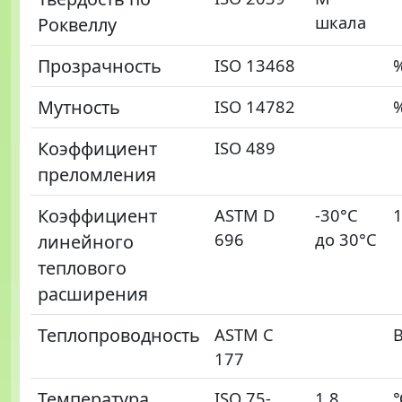
шкала
Роквеллу
Прозрачность
ISO 13468
Мутность
ISO 14782
Коэффициент
ISO 489
преломления
Коэффициент
ASTM D
-30°C
696
до 30°C
линейного
теплового
расширения
Теплопроводность
ASTM C
В
177
Температура
ISO 75-
1.8