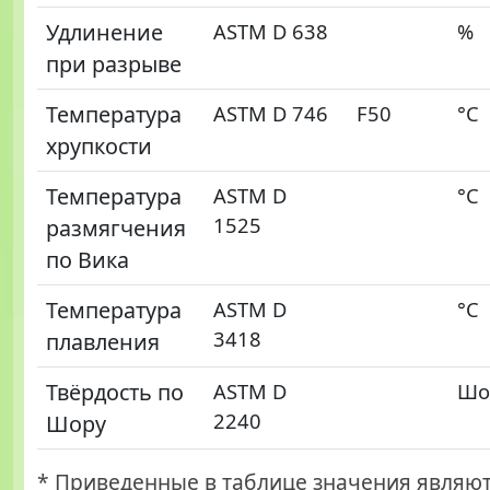
Удлинение
ASTM D 638
%
при разрыве
Температура
ASTM D 746
F50
°С
хрупкости
Температура
ASTM D
°С
1525
размягчения
по Вика
Температура
ASTM D
°С
3418
плавления
Твёрдость по
ASTM D
Шо
2240
Шору
* Приведенные в таблице значения являю