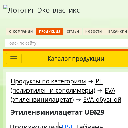
О КОМПАНИИ
ПРОДУКЦИЯ
СТАТЬИ
НОВОСТИ
ВАКАНСИИ
Каталог продукции
Продукты по категориям
→
PE
(полиэтилен и сополимеры)
→
EVA
(этиленвинилацетат)
→
EVA обувной
Этиленвинилацетат UE629
Производитель
USI
, Тайвань