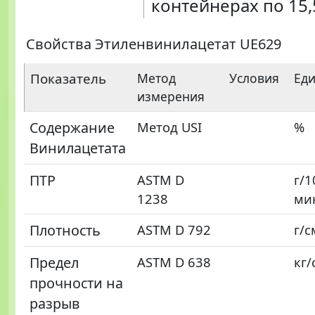
контейнерах по 15,
Свойства Этиленвинилацетат UE629
Показатель
Метод
Условия
Ед
измерения
Содержание
Метод USI
%
Винилацетата
ПТР
ASTM D
г/1
1238
ми
Плотность
ASTM D 792
г/с
Предел
ASTM D 638
кг/
прочности на
разрыв