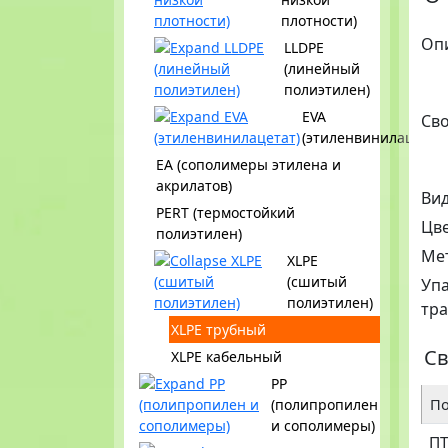
плотности)
Оп
LLDPE
(линейный
полиэтилен)
EVA
Св
(этиленвинилацетат)
EA (сополимеры этилена и
акрилатов)
Ви
PERT (термостойкий
Цв
полиэтилен)
Ме
XLPE
(сшитый
Упа
полиэтилен)
тр
XLPE трубный
Св
XLPE кабельный
PP
По
(полипропилен
и сополимеры)
П