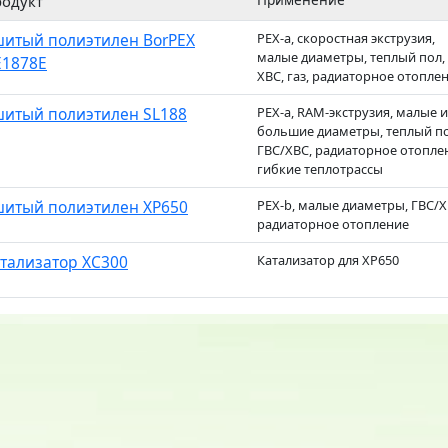
одукт
итый полиэтилен BorPEX
PEX-a, скоростная экструзия,
малые диаметры, теплый пол,
1878E
ХВС, газ, радиаторное отопле
итый полиэтилен SL188
PEX-a, RAM-экструзия, малые и
большие диаметры, теплый по
ГВС/ХВС, радиаторное отопле
гибкие теплотрассы
итый полиэтилен XP650
PEX-b, малые диаметры, ГВС/Х
радиаторное отопление
тализатор XC300
Катализатор для XP650