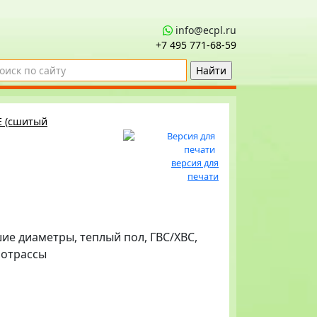
info@ecpl.ru
+7 495 771‑68-59
E (сшитый
версия для
печати
шие диаметры, теплый пол, ГВС/ХВС,
лотрассы