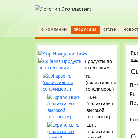
О КОМПАНИИ
ПРОДУКЦИЯ
СТАТЬИ
НОВОС
Пр
пол
Продукты по
категориям
С
PE
(полиэтилен и
Пр
сополимеры)
Ры
HDPE
Пр
(полиэтилен
высокой
плотности)
Ро
LDPE
(полиэтилен
О 
низкой