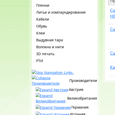
Пр
Пленки
Сш
Литье и компаундирование
HE
Кабели
Обувь
Сш
Клеи
Выдувная тара
Волокна и нити
Сш
3D печать
РТИ
Ка
Производители
Австрия
Великобритания
Германия
Испания