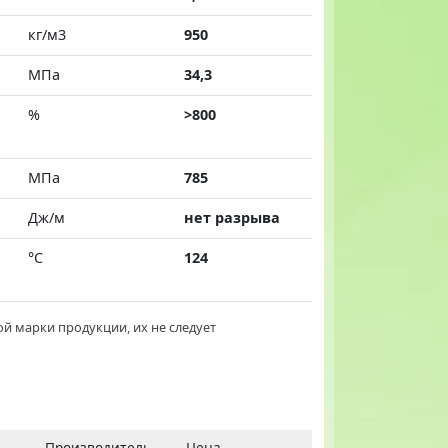
кг/м3
950
МПа
34,3
%
>800
МПа
785
Дж/м
нет разрыва
°С
124
й марки продукции, их не следует
Производитель
Цена