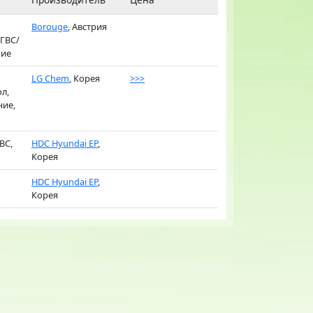
Borouge
, Австрия
 ГВС/
ние
LG Chem
, Корея
>>>
л,
ние,
ВС,
HDC Hyundai EP
,
Корея
HDC Hyundai EP
,
Корея