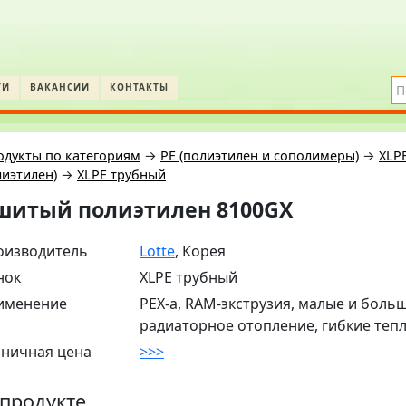
ТИ
ВАКАНСИИ
КОНТАКТЫ
одукты по категориям
→
PE (полиэтилен и сополимеры)
→
XLP
иэтилен)
→
XLPE трубный
шитый полиэтилен 8100GX
оизводитель
Lotte
, Корея
нок
XLPE трубный
именение
PEX-a, RAM-экструзия, малые и боль
радиаторное отопление, гибкие теп
зничная цена
>>>
продукте