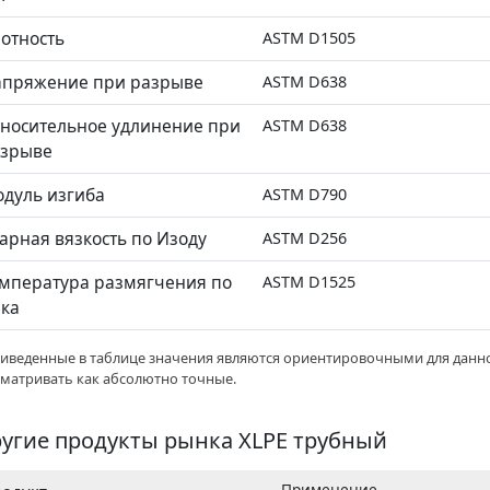
отность
ASTM D1505
пряжение при разрыве
ASTM D638
алат)
носительное удлинение при
ASTM D638
азрыве
дуль изгиба
ASTM D790
арная вязкость по Изоду
ASTM D256
мпература размягчения по
ASTM D1525
ка
риведенные в таблице значения являются ориентировочными для данно
сматривать как абсолютно точные.
угие продукты рынка XLPE трубный
Применение