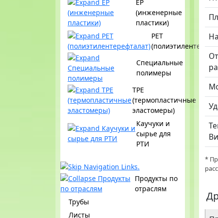
EP
(инженерные
Пл
пластики)
PET
На
(полиэтилентерефт
От
Специальные
р
полимеры
Мо
TPE
(термопластичные
Уд
эластомеры)
Каучуки и
Те
сырье для
Ви
РТИ
* П
рас
Продукты по
отраслям
Др
Трубы
Листы