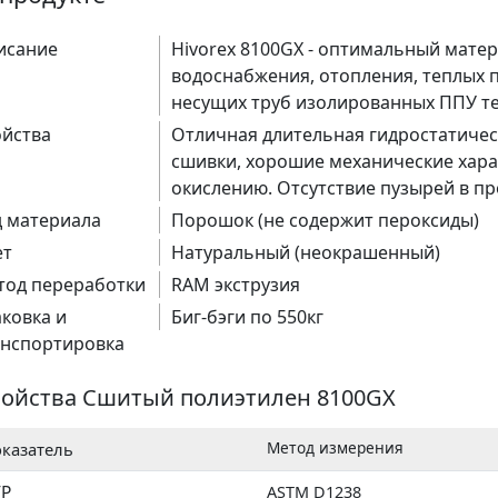
исание
Hivorex 8100GX - оптимальный матер
водоснабжения, отопления, теплых п
несущих труб изолированных ППУ те
ойства
Отличная длительная гидростатичес
сшивки, хорошие механические харак
окислению. Отсутствие пузырей в пр
д материала
Порошок (не содержит пероксиды)
ет
Натуральный (неокрашенный)
тод переработки
RAM экструзия
ковка и
Биг-бэги по 550кг
анспортировка
ойства Сшитый полиэтилен 8100GX
Метод измерения
казатель
ТР
ASTM D1238