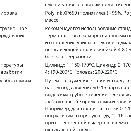
смешивания со сшитым полиэтилен
зировка
Polylink XP650 (полиэтилен) - 95%, Pol
массе
струзионное
Рекомендуется использование станд
орудование
термопластов с компрессионными шн
и отношение длины шнека к его диам
нержавеющей стали с ячейкой 4-80 
блеска поверхности.
мпературы
Цилиндр 1: 160-170°C, Цилиндр 2: 170
реработки
4: 190-200°C, Головка: 200-220°C
особы сшивки
Путем погружения в горячую воду те
паром под давлением 0,15 бар в пар
выдержки трубы в течение нескольки
любом способе время сшивки зависи
Например, для толщины стенки 0.7-1
погружении в горячую воду, 12-16 ч
при естественной выдержке время с
окружающей среды.