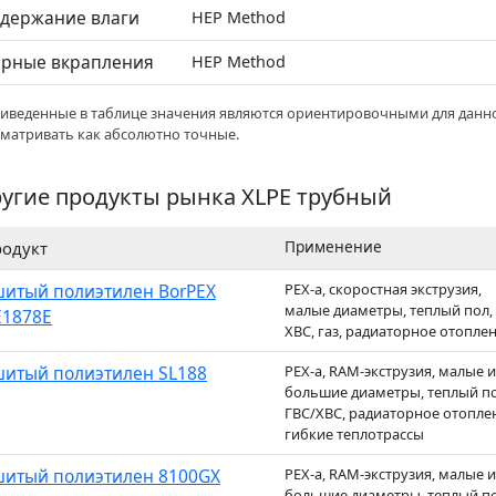
держание влаги
HEP Method
рные вкрапления
HEP Method
риведенные в таблице значения являются ориентировочными для данно
сматривать как абсолютно точные.
угие продукты рынка XLPE трубный
Применение
одукт
итый полиэтилен BorPEX
PEX-a, скоростная экструзия,
малые диаметры, теплый пол,
1878E
ХВС, газ, радиаторное отопле
итый полиэтилен SL188
PEX-a, RAM-экструзия, малые и
большие диаметры, теплый по
ГВС/ХВС, радиаторное отопле
гибкие теплотрассы
итый полиэтилен 8100GX
PEX-a, RAM-экструзия, малые и
большие диаметры, теплый по