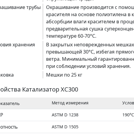
рашивание трубы
Окрашивание производится с помо
красителя на основе полиэтилена в к
абсорбции влаги красителем в проц
алат)
предварительная сушка суперконцент
температуре 60-70°C.
овия хранения
В закрытых неповрежденных мешках,
превышающей 30°C, избегая прямог
ветра. Минимальный гарантированный
при соблюдении условий хранения.
аковка
Мешки по 25 кг
ойства Катализатор XC300
Метод измерения
Усло
казатель
ТР
ASTM D 1238
190°C
отность
ASTM D 1505