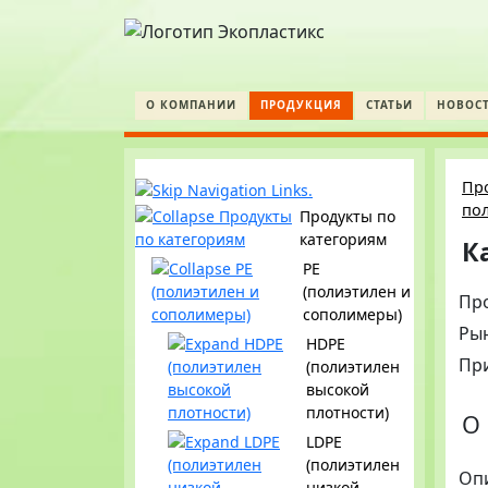
О КОМПАНИИ
ПРОДУКЦИЯ
СТАТЬИ
НОВОС
Пр
пол
Продукты по
категориям
К
PE
(полиэтилен и
Пр
сополимеры)
Ры
HDPE
Пр
(полиэтилен
высокой
плотности)
О 
LDPE
(полиэтилен
Оп
низкой