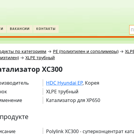
ТИ
ВАКАНСИИ
КОНТАКТЫ
одукты по категориям
→
PE (полиэтилен и сополимеры)
→
XLP
иэтилен)
→
XLPE трубный
атализатор XC300
оизводитель
HDC Hyundai EP
, Корея
нок
XLPE трубный
именение
Катализатор для XP650
продукте
исание
Polylink XC300 - суперконцентрат ка