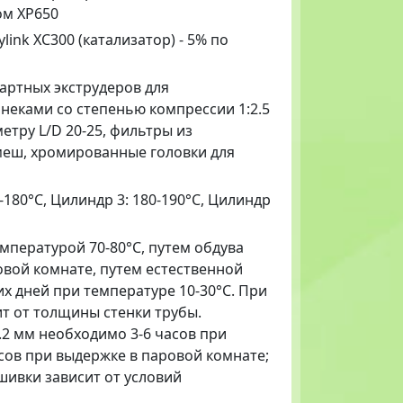
ом XP650
ylink XC300 (катализатор) - 5% по
артных экструдеров для
еками со степенью компрессии 1:2.5
етру L/D 20-25, фильтры из
меш, хромированные головки для
-180°C, Цилиндр 3: 180-190°C, Цилиндр
мпературой 70-80°C, путем обдува
овой комнате, путем естественной
х дней при температуре 10-30°C. При
т от толщины стенки трубы.
.2 мм необходимо 3-6 часов при
асов при выдержке в паровой комнате;
шивки зависит от условий