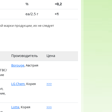
%
<0,2
ea/2.5 г
<1
й марки продукции, их не следует
Производитель
Цена
Borouge
, Австрия
 ГВС/
ние
LG Chem
, Корея
>>>
л,
ние,
Lotte
, Корея
>>>
л,