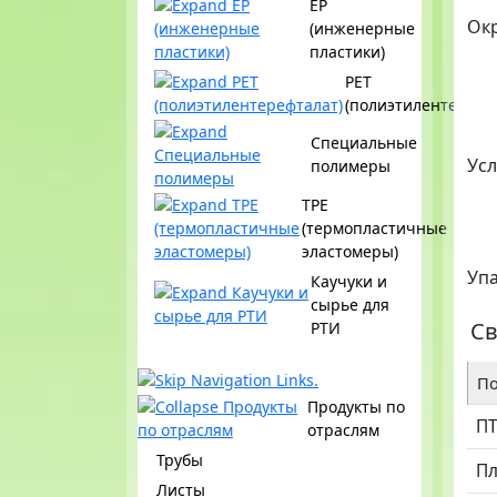
EP
Ок
(инженерные
пластики)
PET
(полиэтилентерефт
Специальные
Усл
полимеры
TPE
(термопластичные
эластомеры)
Уп
Каучуки и
сырье для
Св
РТИ
По
Продукты по
П
отраслям
Трубы
Пл
Листы