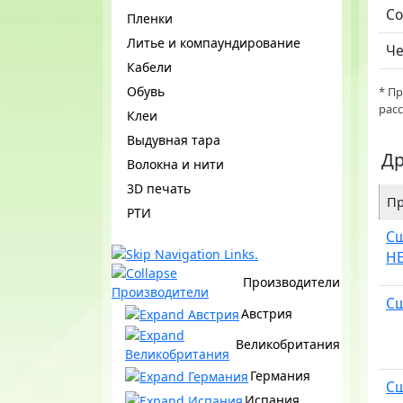
Со
Пленки
Литье и компаундирование
Че
Кабели
Обувь
* П
рас
Клеи
Выдувная тара
Др
Волокна и нити
3D печать
Пр
РТИ
Сш
HE
Производители
Сш
Австрия
Великобритания
Германия
Сш
Испания