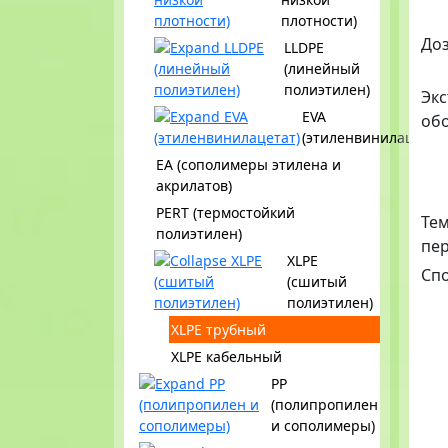
плотности)
До
LLDPE
(линейный
полиэтилен)
Эк
EVA
об
(этиленвинилацетат)
EA (сополимеры этилена и
акрилатов)
PERT (термостойкий
Те
полиэтилен)
пе
XLPE
Сп
(сшитый
полиэтилен)
XLPE трубный
XLPE кабельный
PP
(полипропилен
и сополимеры)