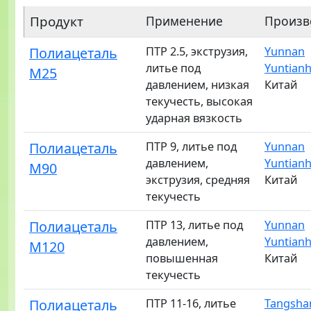
Продукт
Применение
Произв
Полиацеталь
ПТР 2.5, экструзия,
Yunnan
литье под
Yuntian
M25
давлением, низкая
Китай
текучесть, высокая
ударная вязкость
Полиацеталь
ПТР 9, литье под
Yunnan
давлением,
Yuntian
M90
экструзия, средняя
Китай
текучесть
Полиацеталь
ПТР 13, литье под
Yunnan
давлением,
Yuntian
M120
повышенная
Китай
текучесть
Полиацеталь
ПТР 11-16, литье
Tangsha