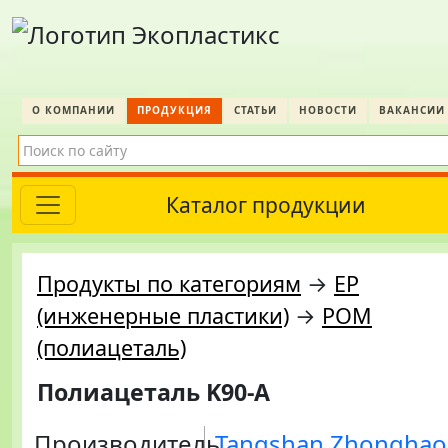
О КОМПАНИИ
ПРОДУКЦИЯ
СТАТЬИ
НОВОСТИ
ВАКАНСИИ
Каталог продукции
Продукты по категориям
→
EP
(инженерные пластики)
→
POM
(полиацеталь)
Полиацеталь K90-A
Производитель
Tangshan Zhonghao