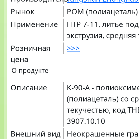
Рынок
POM (полиацеталь)
Применение
ПТР 7-11, литье по
экструзия, средняя
Розничная
>>>
цена
О продукте
Описание
K-90-A - полиоксим
(полиацеталь) со с
текучестью, код Т
3907.10.10
Внешний вид
Неокрашенные гра