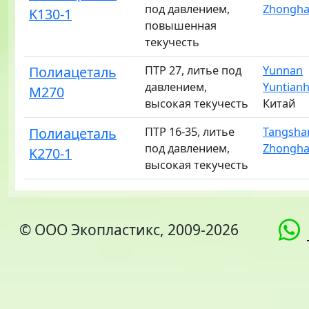
под давлением,
Zhongh
K130-1
повышенная
текучесть
Полиацеталь
ПТР 27, литье под
Yunnan
давлением,
Yuntian
M270
высокая текучесть
Китай
Полиацеталь
ПТР 16-35, литье
Tangsha
под давлением,
Zhongh
K270-1
высокая текучесть
© ООО Экопластикс, 2009-2026