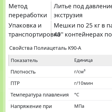
Метод
Литье под давлени
переработки
экструзия
Упаковка и
Мешки по 25 кг в п
транспортировка
40'' контейнерах по
Свойства Полиацеталь K90-A
Показатель
Единица
Плотность
г/см³
ПТР
г/10мин
Температура плавления
°C
Напряжение при
МПа