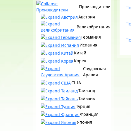
Производители
По
Австрия
По
Великобритания
Германия
По
Испания
Китай
Корея
Саудовская
Аравия
США
Таиланд
Тайвань
Турция
Франция
Япония