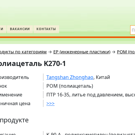
ТИ
ВАКАНСИИ
КОНТАКТЫ
одукты по категориям
→
EP (инженерные пластики)
→
POM (по
олиацеталь K270-1
оизводитель
Tangshan Zhonghao
, Китай
нок
POM (полиацеталь)
именение
ПТР 16-35, литье под давлением, выс
зничная цена
>>>
продукте
исание
K-90-A - полиоксиметилен (полиацета