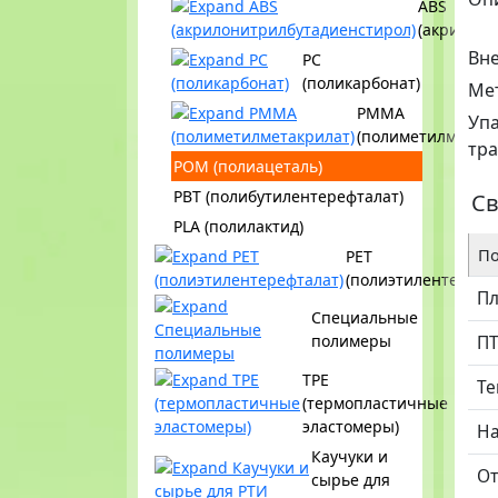
ABS
(акрилони
Вн
PC
(поликарбонат)
Ме
PMMA
Упа
(полиметилметакр
тр
POM (полиацеталь)
PBT (полибутилентерефталат)
Св
PLA (полилактид)
По
PET
(полиэтилентерефт
Пл
Специальные
полимеры
П
TPE
Те
(термопластичные
эластомеры)
На
Каучуки и
От
сырье для