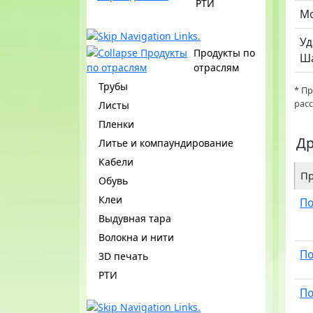
РТИ
Мо
Уд
Продукты по
Ш
отраслям
Трубы
* П
рас
Листы
Пленки
Др
Литье и компаундирование
Кабели
Пр
Обувь
Клеи
По
Выдувная тара
Волокна и нити
По
3D печать
РТИ
По