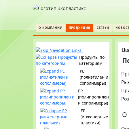
О КОМПАНИИ
ПРОДУКЦИЯ
СТАТЬИ
НОВОС
Пр
Продукты по
П
категориям
PE
Пр
(полиэтилен и
Ры
сополимеры)
Пр
PP
(полипропилен
Ро
и сополимеры)
EP
О 
(инженерные
пластики)
Оп