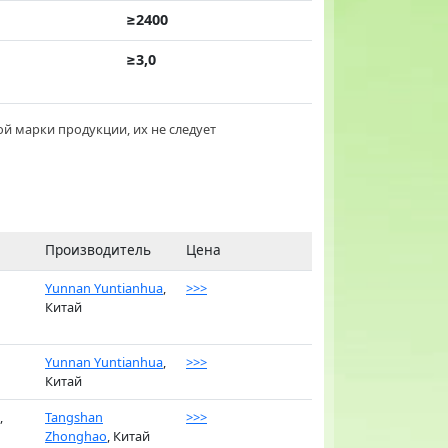
≥2400
≥3,0
й марки продукции, их не следует
Производитель
Цена
Yunnan Yuntianhua
,
>>>
Китай
Yunnan Yuntianhua
,
>>>
Китай
,
Tangshan
>>>
Zhonghao
, Китай