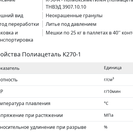
ТНВЭД 3907.10.10
трилбутадиенстирол)
ешний вид
Неокрашенные гранулы
тод переработки
Литье под давлением
ковка и
Мешки по 25 кг в паллетах в 40'' кон
илат)
анспортировка
ойства Полиацеталь K270-1
Единица
казатель
алат)
отность
г/см³
ТР
г/10мин
мпература плавления
°C
пряжение при растяжении
МПа
носительное удлинение при разрыве
%