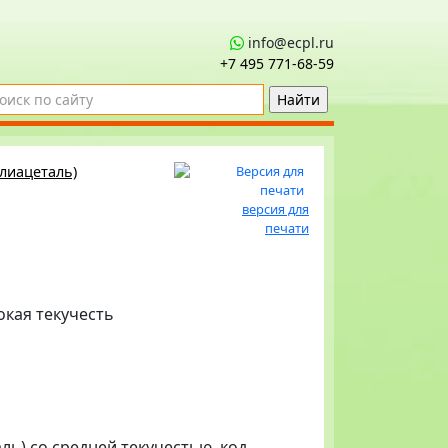
info@ecpl.ru
+7 495 771‑68-59
лиацеталь)
версия для
печати
окая текучесть
ль) со средней текучестью, код