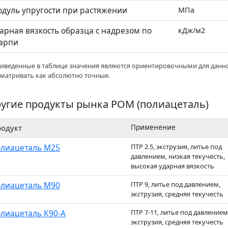
дуль упругости при растяжении
МПа
арная вязкость образца с надрезом по
кДж/м2
арпи
риведенные в таблице значения являются ориентировочными для данно
сматривать как абсолютно точные.
угие продукты рынка POM (полиацеталь)
Применение
одукт
лиацеталь M25
ПТР 2.5, экструзия, литье под
давлением, низкая текучесть,
высокая ударная вязкость
лиацеталь M90
ПТР 9, литье под давлением,
экструзия, средняя текучесть
лиацеталь K90-A
ПТР 7-11, литье под давлением
экструзия, средняя текучесть