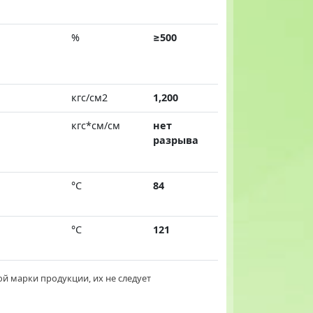
%
≥500
кгс/см2
1,200
кгс*см/см
нет
разрыва
°C
84
°C
121
й марки продукции, их не следует