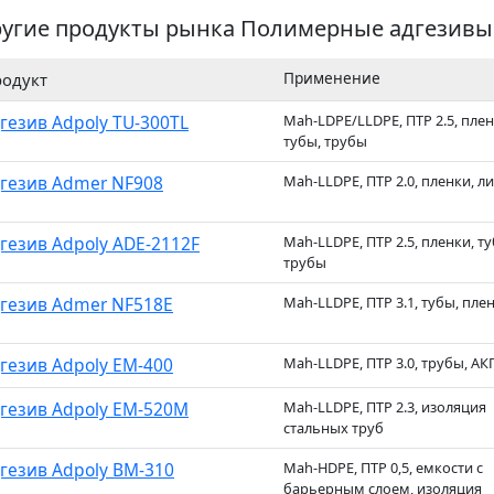
угие продукты рынка Полимерные адгезивы
Применение
одукт
гезив Adpoly TU-300TL
Mah-LDPE/LLDPE, ПТР 2.5, плен
тубы, трубы
гезив Admer NF908
Mah-LLDPE, ПТР 2.0, пленки, л
гезив Adpoly ADE-2112F
Mah-LLDPE, ПТР 2.5, пленки, ту
трубы
гезив Admer NF518E
Mah-LLDPE, ПТР 3.1, тубы, пле
гезив Adpoly EM-400
Mah-LLDPE, ПТР 3.0, трубы, АК
гезив Adpoly EM-520M
Mah-LLDPE, ПТР 2.3, изоляция
стальных труб
гезив Adpoly BM-310
Mah-HDPE, ПТР 0,5, емкости с
барьерным слоем, изоляция