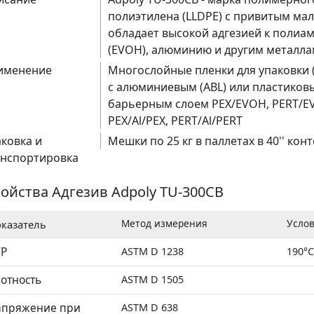
полиэтилена (LLDPE) с привитым ма
алат)
обладает высокой адгезией к полиам
(EVOH), алюминию и другим металла
именение
Многослойные пленки для упаковки (
с алюминиевым (ABL) или пластиковы
барьерным слоем PEX/EVOH, PERT/E
PEX/Al/PEX, PERT/Al/PERT
ковка и
Мешки по 25 кг в паллетах в 40'' кон
анспортировка
ойства Адгезив Adpoly TU-300CB
Метод измерения
Усло
казатель
ТР
ASTM D 1238
190°C
отность
ASTM D 1505
апряжение при
ASTM D 638