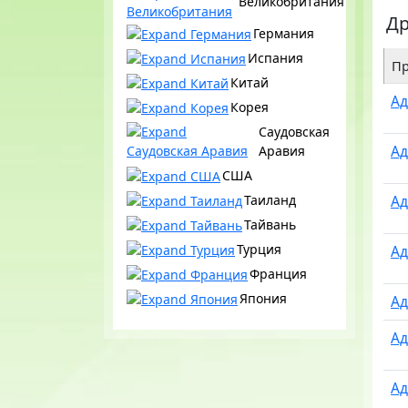
Великобритания
Др
Германия
Испания
Пр
Китай
Ад
Корея
Саудовская
Ад
Аравия
США
Ад
Таиланд
Тайвань
Турция
Ад
Франция
Япония
Ад
Ад
Ад