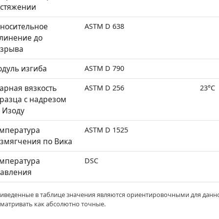
стяжении
носительное
ASTM D 638
линение до
азрыва
дуль изгиба
ASTM D 790
арная вязкость
ASTM D 256
23°C
разца с надрезом
 Изоду
мпература
ASTM D 1525
змягчения по Вика
мпература
DSC
авления
риведенные в таблице значения являются ориентировочными для данно
сматривать как абсолютно точные.