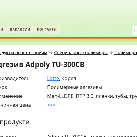
ТИ
ВАКАНСИИ
КОНТАКТЫ
одукты по категориям
→
Специальные полимеры
→
Полимерн
дгезив Adpoly TU-300CB
оизводитель
Lotte
, Корея
нок
Полимерные адгезивы
именение
Mah-LLDPE, ПТР 3.0, пленки, тубы, тр
зничная цена
>>>
продукте
исание
Adpoly TU-300CB - марка полимерног