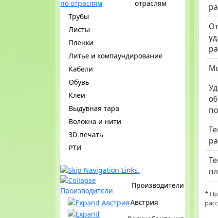
отраслям
ра
Трубы
От
Листы
уд
Пленки
р
Литье и компаундирование
Мо
Кабели
Обувь
Уд
Клеи
об
Выдувная тара
по
Волокна и нити
Те
3D печать
ра
РТИ
Те
пл
Производители
* П
Австрия
рас