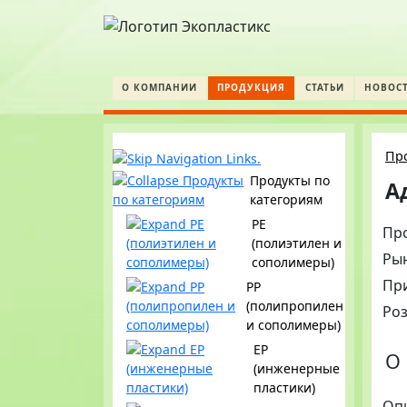
О КОМПАНИИ
ПРОДУКЦИЯ
СТАТЬИ
НОВОС
Пр
Продукты по
А
категориям
PE
Пр
(полиэтилен и
Ры
сополимеры)
Пр
PP
(полипропилен
Ро
и сополимеры)
EP
О 
(инженерные
пластики)
Оп