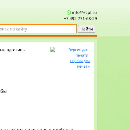
info@ecpl.ru
+7 495 771‑68-59
ые адгезивы
версия для
печати
убы
о адгезива на основе линейного