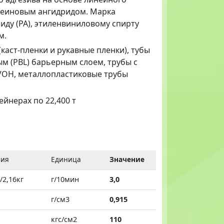
леиновым ангидридом. Марка
иду (PA), этиленвиниловому спирту
м.
каст-пленки и рукавные пленки), тубы
м (PBL) барьерным слоем, трубы с
VOH, металлопластиковые трубы
тейнерах по 22,400 т
вия
Единица
Значение
/2,16кг
г/10мин
3,0
г/см3
0,915
кгс/см2
110