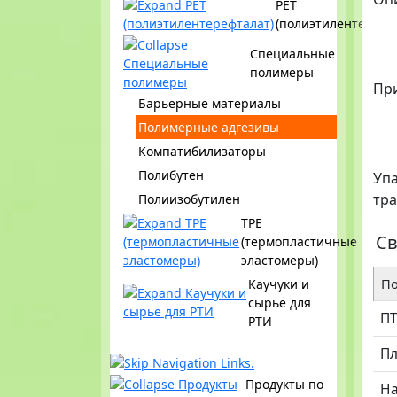
PET
(полиэтилентерефт
Специальные
полимеры
Пр
Барьерные материалы
Полимерные адгезивы
Компатибилизаторы
Полибутен
Упа
тр
Полиизобутилен
TPE
Св
(термопластичные
эластомеры)
По
Каучуки и
сырье для
П
РТИ
Пл
Продукты по
Н