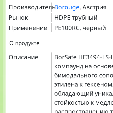
Производитель
Borouge
, Австрия
Рынок
HDPE трубный
Применение
PE100RC, черный
О продукте
Описание
BorSafe HE3494-LS-
компаунд на основ
бимодального соп
этилена к гексеном
обладающий уника
стойкостью к медл
распространению 