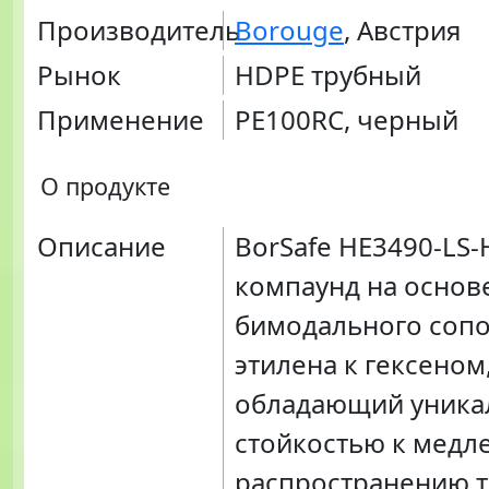
Производитель
Borouge
, Австрия
Рынок
HDPE трубный
Применение
PE100RC, черный
О продукте
Описание
BorSafe HE3490-LS-
компаунд на основ
бимодального соп
этилена к гексеном
обладающий уника
стойкостью к медл
распространению 