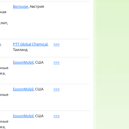
Borouge
, Австрия
вная
слип,
,
PTT Global Chemical
,
>>>
Таиланд
ExxonMobil
, США
>>>
очные
ка,
ExxonMobil
, США
>>>
очные
ExxonMobil
, США
>>>
очные
ка,