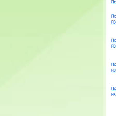
По
По
FB
По
FB
По
FB
По
FK