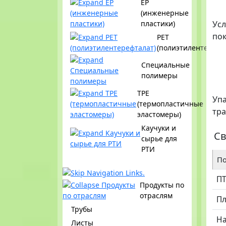
EP
(инженерные
пластики)
Ус
пок
PET
(полиэтилентерефт
Специальные
полимеры
TPE
Упа
(термопластичные
тр
эластомеры)
Каучуки и
Св
сырье для
РТИ
По
П
Продукты по
отраслям
Пл
Трубы
Н
Листы