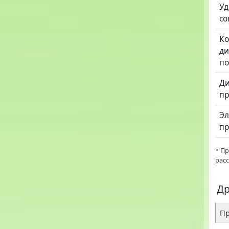
Уд
со
К
ди
по
Ди
пр
Эл
пр
* П
рас
Др
Пр