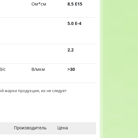
Ом*см
8.5 E15
5.0 E-4
2.2
В/с
В/мкм
>30
й марки продукции, их не следует
Производитель
Цена