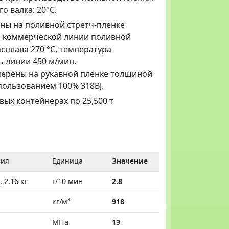
о валка: 20°C.
рены на поливной стретч-пленке
а коммерческой линии поливной
сплава 270 °C, температура
ь линии 450 м/мин.
змерены на рукавной пленке толщиной
спользованием 100% 318BJ.
вых контейнерах по 25,500 т
вия
Единица
Значение
, 2.16 кг
г/10 мин
2.8
кг/м³
918
МПа
13