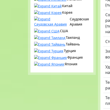
(п
Китай
Корея
Со
Саудовская
р
Аравия
(п
США
на
Таиланд
Ст
Тайвань
Турция
Эл
во
Франция
Япония
У
н
Те
ра
Те
пл