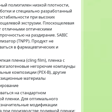
йный полиэтилен низкой плотности,
аботки и специально разработанный
остабильности при высоких
кощелевой экструзии. Плоскощелевая
ает отличными оптическими
 прочностью на раздирание. SABIC
лизатор (TNPP). Продукт не
ваться в фармацевтических и
кая пленка (cling film), пленка с
безгалогеновые негорючие компаунды
ьные композиции (PEX-B), другие
озиционные материалы
дирование
ываться на стандартном
ой пленки. Для оптимального
езначительные модификации
а при производстве поливной пленки: