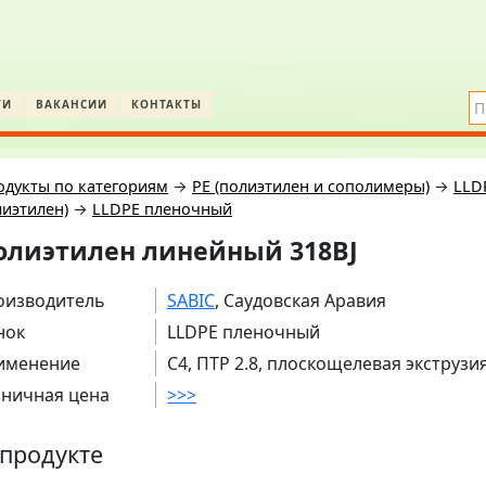
ТИ
ВАКАНСИИ
КОНТАКТЫ
одукты по категориям
→
PE (полиэтилен и сополимеры)
→
LLD
иэтилен)
→
LLDPE пленочный
олиэтилен линейный 318BJ
оизводитель
SABIC
, Саудовская Аравия
нок
LLDPE пленочный
именение
C4, ПТР 2.8, плоскощелевая экструзи
зничная цена
>>>
продукте