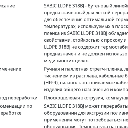
исание
SABIC LLDPE 318BJ - бутеновый лине
предназначенный для легкой перер
для обеспечения оптимальной терм
температурах, используемых в плос
пленка из SABIC LLDPE 318BJ облад
свойствами, стойкостью к проколу и
LLDPE 318BJ не содержит термостаби
предназначен и не должен использо
медицинских целях.
именение
Ручная и паллетная стретч-пленка, лип
тиснением из расплава, кабельные 
(HFFR), силанольно-сшиваемые кабел
изделия общего назначения и комп
тод переработки
Плоскощелевая экструзия, компаун
комендации по
SABIC LLDPE 318BJ может перерабат
реработке
оборудовании для экструзии поливн
применения могут потребоваться н
оборудования. Температура расплав