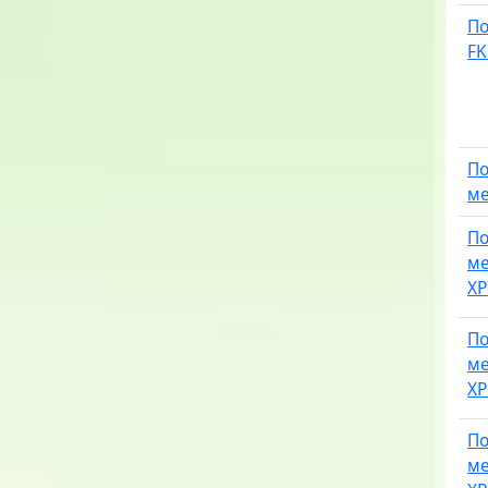
По
FK
По
ме
По
ме
XP
По
ме
X
По
ме