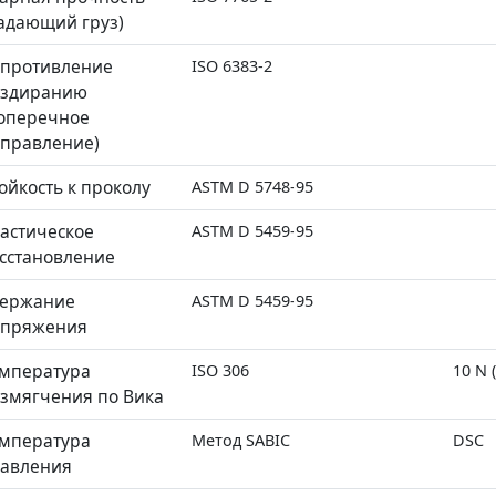
адающий груз)
противление
ISO 6383-2
аздиранию
оперечное
правление)
ойкость к проколу
ASTM D 5748-95
астическое
ASTM D 5459-95
сстановление
держание
ASTM D 5459-95
апряжения
мпература
ISO 306
10 N 
змягчения по Вика
мпература
Метод SABIC
DSC
авления