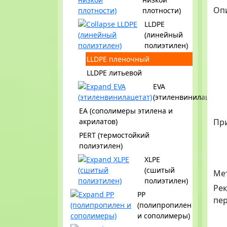
Оп
плотности)
LLDPE
(линейный
полиэтилен)
LLDPE пленочный
LLDPE литьевой
EVA
(этиленвинилацетат)
EA (сополимеры этилена и
акрилатов)
Пр
PERT (термостойкий
полиэтилен)
XLPE
(сшитый
Ме
полиэтилен)
Ре
PP
пе
(полипропилен
и сополимеры)