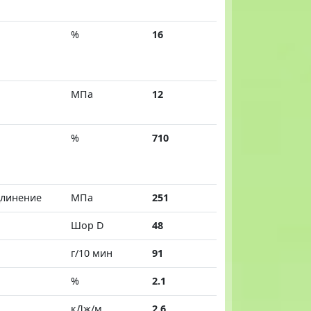
%
16
МПа
12
%
710
длинение
МПа
251
Шор D
48
г/10 мин
91
%
2.1
кДж/м
2.6