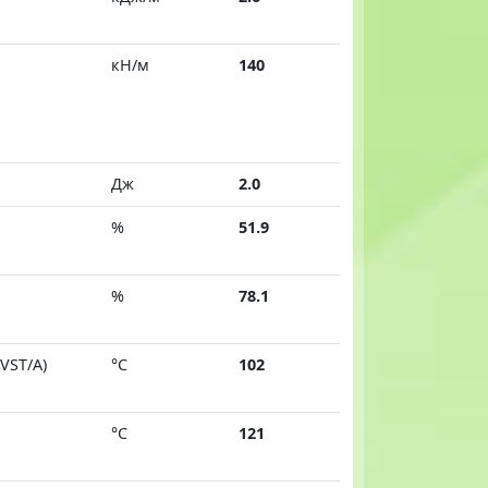
кН/м
140
Дж
2.0
%
51.9
%
78.1
(VST/A)
°C
102
°C
121