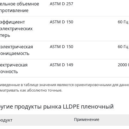
ельное объемное
ASTM D 257
противление
оэффициент
ASTM D 150
60 Гц
электрических
терь
электрическая
ASTM D 150
60 Гц
оницаемость
ектрическая
ASTM D 149
2000 
очность
риведенные в таблице значения являются ориентировочными для данно
сматривать как абсолютно точные.
угие продукты рынка LLDPE пленочный
Применение
одукт