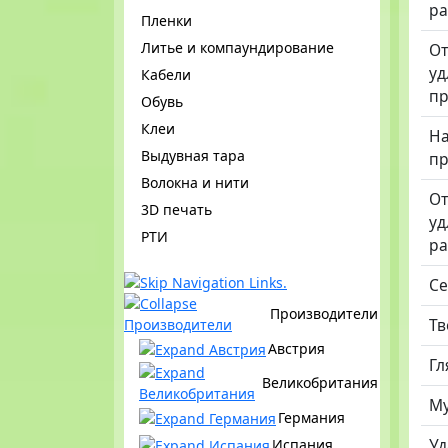
р
Пленки
Литье и компаундирование
От
уд
Кабели
пр
Обувь
Клеи
Н
Выдувная тара
пр
Волокна и нити
От
3D печать
уд
РТИ
р
Се
Производители
Тв
Австрия
Гл
Великобритания
Му
Германия
Уд
Испания