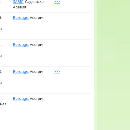
,
SABIC
, Саудовская
>>>
Аравия
,
Borouge
, Австрия
а
,
Borouge
, Австрия
а
,
Borouge
, Австрия
>>>
а
Borouge
, Австрия
вная