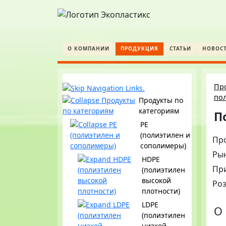
О КОМПАНИИ
ПРОДУКЦИЯ
СТАТЬИ
НОВОС
Пр
пол
Продукты по
категориям
П
PE
(полиэтилен и
Пр
сополимеры)
Ры
HDPE
Пр
(полиэтилен
высокой
Ро
плотности)
LDPE
О 
(полиэтилен
низкой