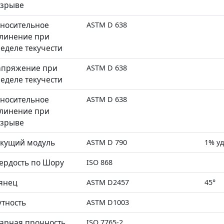
азрыве
носительное
ASTM D 638
линение при
еделе текучести
апряжение при
ASTM D 638
еделе текучести
носительное
ASTM D 638
линение при
азрыве
кущий модуль
ASTM D 790
1% у
ердость по Шору
ISO 868
янец
ASTM D2457
45°
тность
ASTM D1003
арная прочность
ISO 7765-2