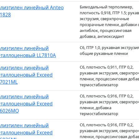
лиэтилен линейный Anteo
Бимодальный терполимер,
плотность 0,918, ПТР 1.5; рука
1828
экструзия, сверхпрочные
прозрачные пленки, добавки 
антиблок, процессинговая
добавка, антиоксидант
лиэтилен линейный
C6, ПТР 1,0, рукавная экструзия
общие рукавные пленки
таллоценовый LL7810A
лиэтилен линейный
C6, плотность 0,911, ПТР 0,2,
рукавная экструзия, сверхпр
таллоценовый Exceed
пленки, процессинговая добав
7021ML
термостабилизатор
лиэтилен линейный
C6, плотность 0,916, ПТР 0,2,
рукавная экструзия, сверхпр
таллоценовый Exceed
пленки, добавка
P6026MQ
термостабилизатор
лиэтилен линейный
C6, плотность 0,916, ПТР 0,2,
рукавная экструзия, сверхпр
таллоценовый Exceed
пленки, процессинговая добав