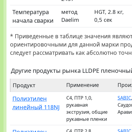
Температура
метод
HGT, 2.8 кг,
Daelim
0,5 сек
начала сварки
* Приведенные в таблице значения являю
ориентировочными для данной марки прод
следует рассматривать как абсолютно точн
Другие продукты рынка LLDPE пленочны
Продукт
Применение
Прои
Полиэтилен
C4, ПТР 1,0,
SABIC
рукавная
Саудо
линейный 118NJ
экструзия, общие
Арави
рукавные пленки
Полиэтилен
C4, ПТР 2.8,
SABIC