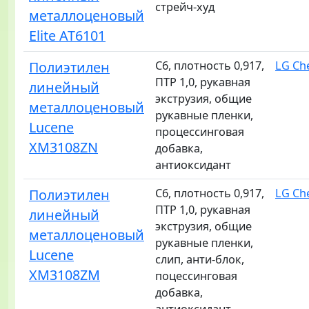
стрейч-худ
металлоценовый
Elite AT6101
Полиэтилен
C6, плотность 0,917,
LG C
ПТР 1,0, рукавная
линейный
экструзия, общие
металлоценовый
рукавные пленки,
Lucene
процессинговая
XM3108ZN
добавка,
антиоксидант
Полиэтилен
C6, плотность 0,917,
LG C
ПТР 1,0, рукавная
линейный
экструзия, общие
металлоценовый
рукавные пленки,
Lucene
слип, анти-блок,
XM3108ZM
поцессинговая
добавка,