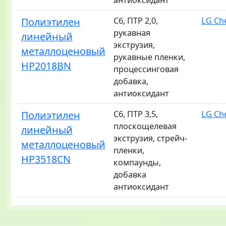
антиоксидант
Полиэтилен
C6, ПТР 2,0,
LG C
рукавная
линейный
экструзия,
металлоценовый
рукавные пленки,
HP2018BN
процессинговая
добавка,
антиоксидант
Полиэтилен
C6, ПТР 3,5,
LG C
плоскощелевая
линейный
экструзия, стрейч-
металлоценовый
пленки,
HP3518CN
компаунды,
добавка
антиоксидант