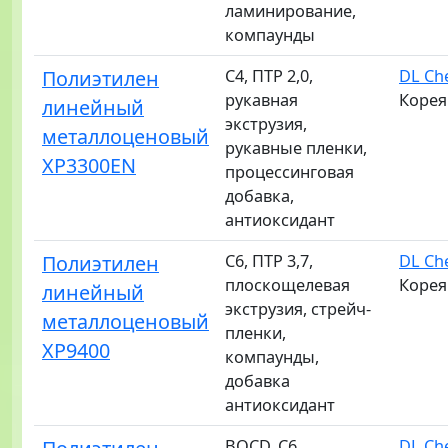
ламинирование,
компаунды
Полиэтилен
C4, ПТР 2,0,
DL Ch
рукавная
Корея
линейный
экструзия,
металлоценовый
рукавные пленки,
XP3300EN
процессинговая
добавка,
антиоксидант
Полиэтилен
C6, ПТР 3,7,
DL Ch
плоскощелевая
Корея
линейный
экструзия, стрейч-
металлоценовый
пленки,
XP9400
компаунды,
добавка
антиоксидант
BOCD, C6,
DL Ch