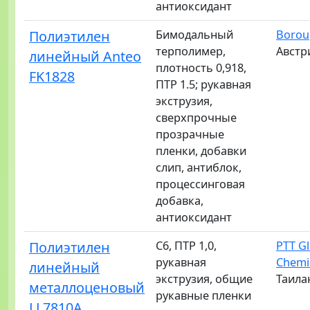
антиоксидант
Полиэтилен
Бимодальный
Borou
терполимер,
Австр
линейный Anteo
плотность 0,918,
FK1828
ПТР 1.5; рукавная
экструзия,
сверхпрочные
прозрачные
пленки, добавки
слип, антиблок,
процессинговая
добавка,
антиоксидант
Полиэтилен
C6, ПТР 1,0,
PTT Gl
рукавная
Chemi
линейный
экструзия, общие
Таила
металлоценовый
рукавные пленки
LL7810A