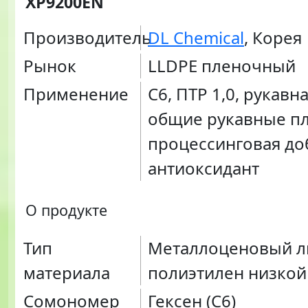
XP9200EN
Производитель
DL Chemical
, Корея
Рынок
LLDPE пленочный
Применение
C6, ПТР 1,0, рукавн
общие рукавные пл
процессинговая до
антиоксидант
О продукте
Тип
Металлоценовый 
материала
полиэтилен низкой
Сомономер
Гексен (С6)