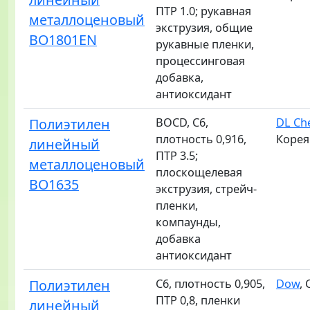
ПТР 1.0; рукавная
металлоценовый
экструзия, общие
BO1801EN
рукавные пленки,
процессинговая
добавка,
антиоксидант
Полиэтилен
BOCD, C6,
DL Ch
плотность 0,916,
Корея
линейный
ПТР 3.5;
металлоценовый
плоскощелевая
BO1635
экструзия, стрейч-
пленки,
компаунды,
добавка
антиоксидант
Полиэтилен
C6, плотность 0,905,
Dow
,
ПТР 0,8, пленки
линейный