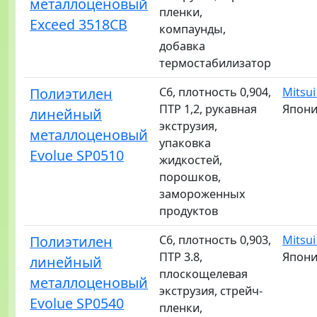
металлоценовый
пленки,
Exceed 3518CB
компаунды,
добавка
термостабилизатор
Полиэтилен
C6, плотность 0,904,
Mitsui
ПТР 1,2, рукавная
Япон
линейный
экструзия,
металлоценовый
упаковка
Evolue SP0510
жидкостей,
порошков,
замороженных
продуктов
Полиэтилен
C6, плотность 0,903,
Mitsui
ПТР 3.8,
Япон
линейный
плоскощелевая
металлоценовый
экструзия, стрейч-
Evolue SP0540
пленки,