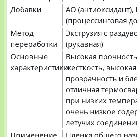
Добавки
AO (антиоксидант),
(процессинговая до
Метод
Экструзия с раздув
переработки
(рукавная)
Основные
Высокая прочность
характеристики
жесткость, высокая
прозрачность и бле
отличная термосва
при низких темпера
очень низкое соде
летучих соединени
Применение
Пленка общего на