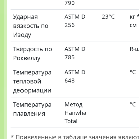
790
Ударная
ASTM D
23°C
кг 
256
см
вязкость по
Изоду
Твёрдость по
ASTM D
R-
785
Роквеллу
Температура
ASTM D
°С
648
тепловой
деформации
Температура
Метод
°С
Hanwha
плавления
Total
* Приведенные в таблице значения являю