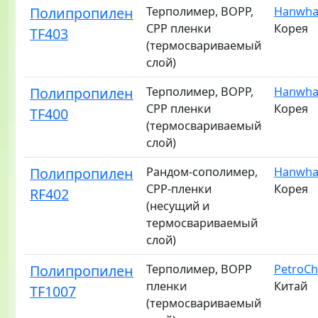
Полипропилен
Терполимер, BOPP,
Hanwha 
CPP пленки
Корея
TF403
(термосвариваемый
слой)
Полипропилен
Терполимер, BOPP,
Hanwha 
CPP пленки
Корея
TF400
(термосвариваемый
слой)
Полипропилен
Рандом-сополимер,
Hanwha 
CPP-пленки
Корея
RF402
(несущий и
термосвариваемый
слой)
Полипропилен
Терполимер, BOPP
PetroCh
пленки
Китай
TF1007
(термосвариваемый