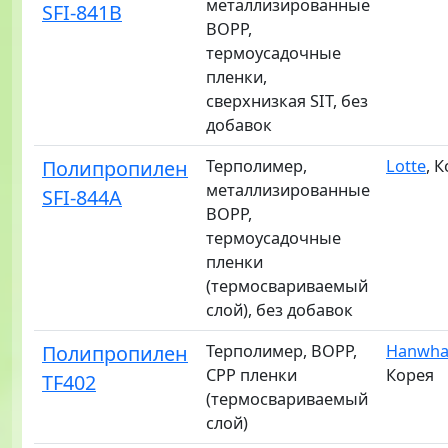
металлизированные
SFI-841B
BOPP,
термоусадочные
пленки,
сверхнизкая SIT, без
добавок
Полипропилен
Терполимер,
Lotte
, 
металлизированные
SFI-844A
BOPP,
термоусадочные
пленки
(термосвариваемый
слой), без добавок
Полипропилен
Терполимер, BOPP,
Hanwha 
CPP пленки
Корея
TF402
(термосвариваемый
слой)