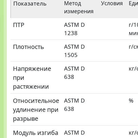
Показатель
Метод
Условия
Ед
измерения
ПТР
ASTM D
г/1
1238
ми
Плотность
ASTM D
г/с
1505
Напряжение
ASTM D
кг/
638
при
растяжении
Относительное
ASTM D
%
638
удлинение при
разрыве
Модуль изгиба
ASTM D
кг/