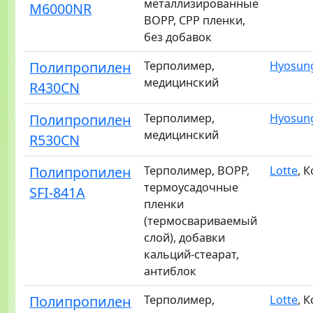
металлизированные
M6000NR
BOPP, CPP пленки,
без добавок
Полипропилен
Терполимер,
Hyosun
медицинский
R430CN
Полипропилен
Терполимер,
Hyosun
медицинский
R530CN
Полипропилен
Терполимер, BOPP,
Lotte
, 
термоусадочные
SFI-841A
пленки
(термосвариваемый
слой), добавки
кальций-стеарат,
антиблок
Полипропилен
Терполимер,
Lotte
, 