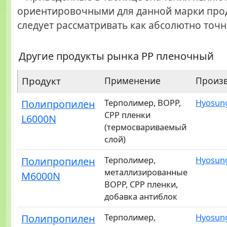
ориентировочными для данной марки прод
следует рассматривать как абсолютно точн
Другие продукты рынка PP пленочный
Продукт
Применение
Произ
Полипропилен
Терполимер, BOPP,
Hyosun
CPP пленки
L6000N
(термосвариваемый
слой)
Полипропилен
Терполимер,
Hyosun
металлизированные
M6000N
BOPP, CPP пленки,
добавка антиблок
Полипропилен
Терполимер,
Hyosun