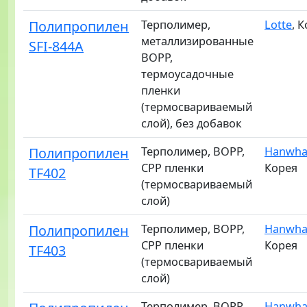
Полипропилен
Терполимер,
Lotte
, 
металлизированные
SFI-844A
BOPP,
термоусадочные
пленки
(термосвариваемый
слой), без добавок
Полипропилен
Терполимер, BOPP,
Hanwha 
CPP пленки
Корея
TF402
(термосвариваемый
слой)
Полипропилен
Терполимер, BOPP,
Hanwha 
CPP пленки
Корея
TF403
(термосвариваемый
слой)
Терполимер, BOPP,
Hanwha 