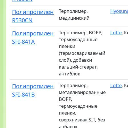
Полипропилен
Терполимер,
Hyosun
медицинский
R530CN
Полипропилен
Терполимер, BOPP,
Lotte
, 
термоусадочные
SFI-841A
пленки
(термосвариваемый
слой), добавки
кальций-стеарат,
антиблок
Полипропилен
Терполимер,
Lotte
, 
металлизированные
SFI-841B
BOPP,
термоусадочные
пленки,
сверхнизкая SIT, без
добавок