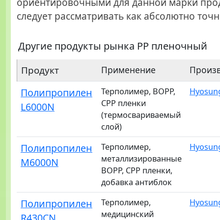
ориентировочными для данной марки прод
следует рассматривать как абсолютно точн
Другие продукты рынка PP пленочный
Продукт
Применение
Произ
Полипропилен
Терполимер, BOPP,
Hyosun
CPP пленки
L6000N
(термосвариваемый
слой)
Полипропилен
Терполимер,
Hyosun
металлизированные
M6000N
BOPP, CPP пленки,
добавка антиблок
Полипропилен
Терполимер,
Hyosun
медицинский
R430CN