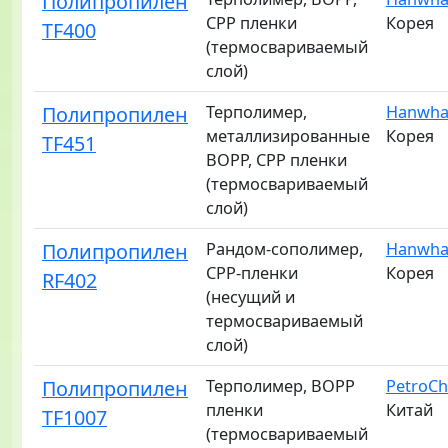
Полипропилен
CPP пленки
Корея
TF400
(термосвариваемый
слой)
Полипропилен
Терполимер,
Hanwha 
металлизированные
Корея
TF451
BOPP, CPP пленки
(термосвариваемый
слой)
Полипропилен
Рандом-сополимер,
Hanwha 
CPP-пленки
Корея
RF402
(несущий и
термосвариваемый
слой)
Полипропилен
Терполимер, BOPP
PetroCh
пленки
Китай
TF1007
(термосвариваемый