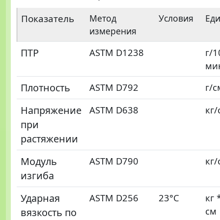
Показатель
Метод
Условия
Ед
измерения
ПТР
ASTM D1238
г/1
ми
Плотность
ASTM D792
г/с
Напряжение
ASTM D638
кг/
при
растяжении
Модуль
ASTM D790
кг/
изгиба
Ударная
ASTM D256
23°C
кг 
см
вязкость по