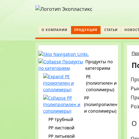
О КОМПАНИИ
ПРОДУКЦИЯ
СТАТЬИ
НОВОС
Пр
Продукты по
П
категориям
PE
Пр
(полиэтилен и
Ры
сополимеры)
Пр
PP
(полипропилен
Ро
и сополимеры)
PP трубный
О 
PP листовой
PP литьевой
Оп