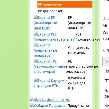
PP пленочный
PP для волокон
EP
Цв
(инженерные
Ме
пластики)
Упа
PET
тр
(полиэтилентерефт
Специальные
Св
полимеры
TPE
По
(термопластичные
Пл
эластомеры)
Каучуки и
П
сырье для
РТИ
Н
ра
Продукты по
Мо