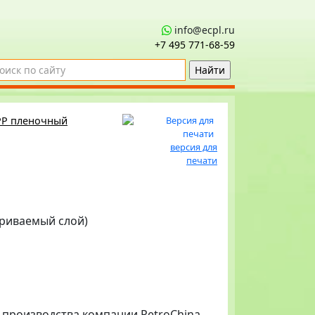
info@ecpl.ru
+7 495 771‑68-59
PP пленочный
версия для
печати
ариваемый слой)
 производства компании PetroChina,