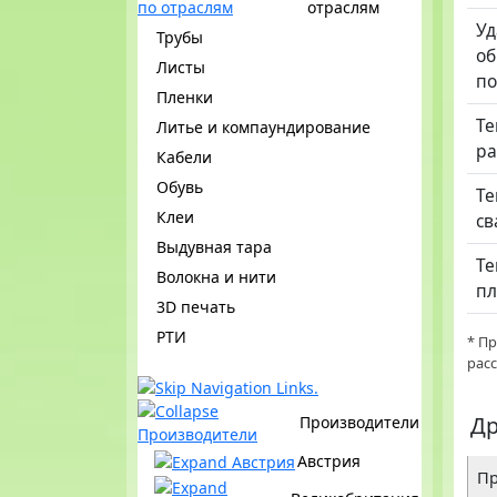
отраслям
Уд
Трубы
об
Листы
по
Пленки
Те
Литье и компаундирование
ра
Кабели
Обувь
Те
Клеи
св
Выдувная тара
Те
Волокна и нити
пл
3D печать
РТИ
* П
рас
Др
Производители
Австрия
Пр