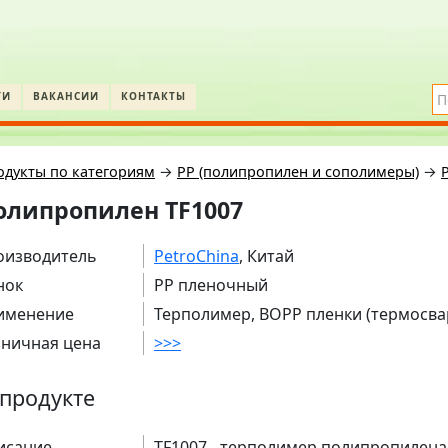
ТИ
ВАКАНСИИ
КОНТАКТЫ
одукты по категориям
→
PP (полипропилен и сополимеры)
→
олипропилен TF1007
оизводитель
PetroChina
, Китай
нок
PP пленочный
именение
Терполимер, BOPP пленки (термосв
зничная цена
>>>
продукте
исание
TF1007 - терполимер полипропилена