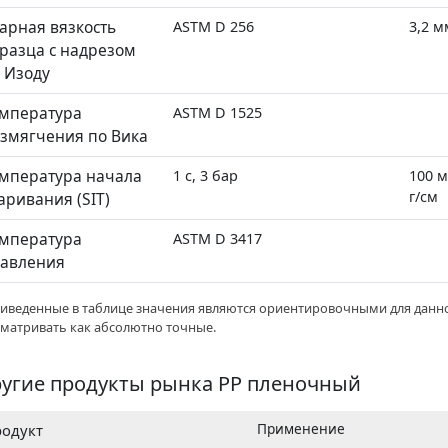
арная вязкость
ASTM D 256
3,2 м
разца с надрезом
 Изоду
мпература
ASTM D 1525
змягчения по Вика
мпература начала
1 с, 3 бар
100 м
г/см
аривания (SIT)
мпература
ASTM D 3417
авления
риведенные в таблице значения являются ориентировочными для данно
сматривать как абсолютно точные.
угие продукты рынка PP пленочный
Применение
одукт