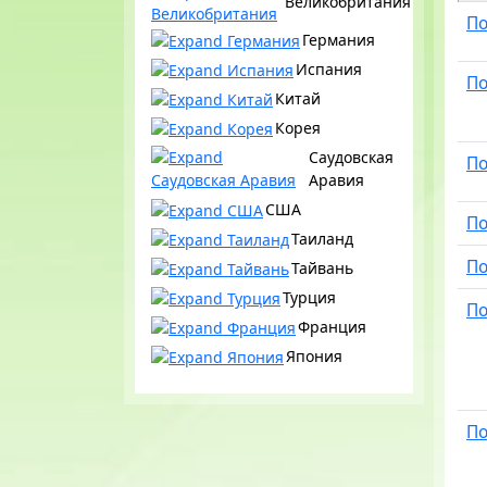
Великобритания
По
Германия
Испания
П
Китай
Корея
Саудовская
П
Аравия
США
По
Таиланд
По
Тайвань
Турция
По
Франция
Япония
По