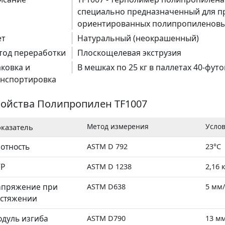
специально предназначенный для п
ориентированных полипропиленовых
ет
Натуральный (неокрашенный)
тод переработки
Плоскощелевая экструзия
ковка и
В мешках по 25 кг в паллетах 40-фут
анспортировка
алат)
ойства Полипропилен TF1007
Метод измерения
Усло
казатель
отность
ASTM D 792
23°C
ТР
ASTM D 1238
2,16 
апряжение при
ASTM D638
5 мм/
стяжении
дуль изгиба
ASTM D790
13 мм