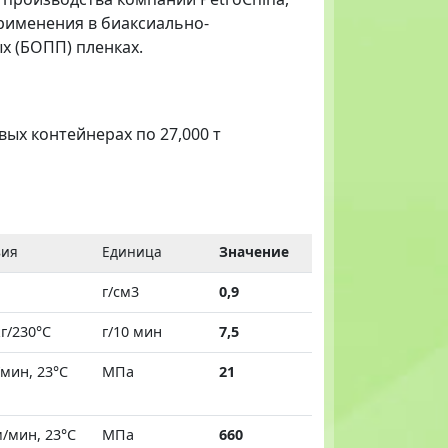
рименения в биаксиально-
 (БОПП) пленках.
овых контейнерах по 27,000 т
вия
Единица
Значение
г/см3
0,9
кг/230°С
г/10 мин
7,5
мин, 23°C
МПа
21
/мин, 23°C
МПа
660